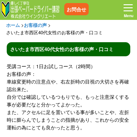
お問合せ
ホーム
>
お客様の声
>
さいたま市西区40代女性のお客様の声・口コミ
さいたま市西区40代女性のお客様の声・口コミ
ホーム
お電話はこちら
受講コース：1日お試しコース（2時間）
プログラム
講習料金
お客様の声：
車線変更時の注意点や、右左折時の目視の大切さを再確
認出来た。
お客様の声
コラム&トピックス
自分では確認しているつもりでも、もっと注意深くする
事が必要だなと分かってよかった。
よくある質問
空き状況
また、アクセルに足を置いている事が多いことや、左折
時に膨らんでしまうことの指摘があり、これからの安全
運転の為にとても良かったと思う。
出張地域
メディア紹介