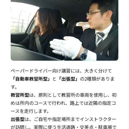
ペーパードライバー向け講習には、大きく分けて
「自動車教習所型」
と
「出張型」
の2種類がありま
す。
教習所型
は、原則として教習所の車両を使用し、初
めは所内のコースで行われ、路上では近隣の指定コ
ースを走行します。
出張型
は、ご自宅や指定場所までインストラクター
が訪問し、実際に使う生活道路・交差点・駐車場で