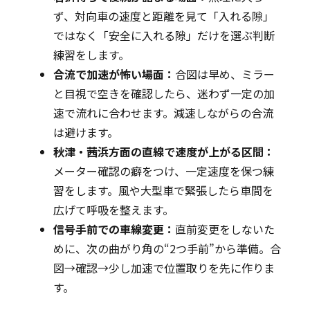
ず、対向車の速度と距離を見て「入れる隙」
ではなく「安全に入れる隙」だけを選ぶ判断
練習をします。
合流で加速が怖い場面：
合図は早め、ミラー
と目視で空きを確認したら、迷わず一定の加
速で流れに合わせます。減速しながらの合流
は避けます。
秋津・茜浜方面の直線で速度が上がる区間：
メーター確認の癖をつけ、一定速度を保つ練
習をします。風や大型車で緊張したら車間を
広げて呼吸を整えます。
信号手前での車線変更：
直前変更をしないた
めに、次の曲がり角の“2つ手前”から準備。合
図→確認→少し加速で位置取りを先に作りま
す。