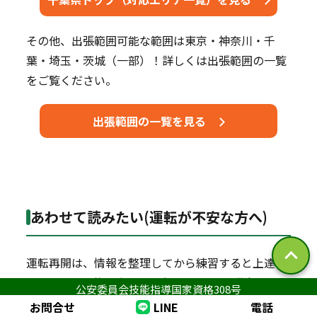
その他、出張範囲可能な範囲は東京・神奈川・千
葉・埼玉・茨城（一部）！詳しくは出張範囲の一覧
をご覧ください。
出張範囲の一覧を見る
あわせて読みたい(運転が不安な方へ)
運転再開は、情報を整理してから練習すると上達が
早いです。目的に合わせて参考コラムもご活用くだ
公安委員会技能指導国家資格308号
さい。
お問合せ
LINE
電話