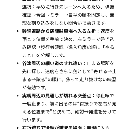
選択：
早めに行き先レーンへ入るため、標識
確認→合図→ミラー→目視の順を固定し、無
理な割り込みをしない間合いで動きます。
幹線道路から店舗駐車場へ入る左折：
速度を
落とす位置を手前で決め、左ミラーで巻き込
み確認→歩行者確認→進入角度の順に「やる
こと」を分解します。
谷津周辺の細い道のすれ違い：
止まる場所を
先に探し、速度をさらに落として“寄せる→止
まる→譲る”の順に。焦って走り抜けない練習
が有効です。
実籾周辺の見通しが切れる交差点：
停止線で
一度止まり、前に出るのは“首振りで左右が見
える位置まで”と決めて、確認→発進を分けて
行います。
右折待ちで後続が詰まる場面：
無理に入ら