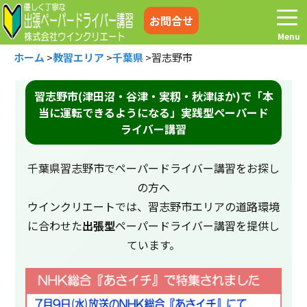
お問合せ
ホーム
>
教習エリア
>
千葉県
>
習志野市
習志野市(津田沼・谷津・実籾・秋津ほか)で「本
当に運転できるようになる」実践型ペーパード
ホーム
お電話はこちら
ライバー講習
プログラム
講習料金
千葉県習志野市でペーパードライバー講習をお探し
の方へ
お客様の声
コラム&トピックス
ウインクリエートでは、習志野市エリアの道路環境
に合わせた
出張型
ペーパードライバー講習を提供し
ています。
よくある質問
空き状況
出張地域
メディア紹介