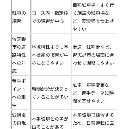
自宅駐車場・よく行
駐車の
コース内・指定枠
く施設の駐車場な
練習
での練習が中心
ど、実環境で仕上げ
やすい
習志野
市の道
地域特性よりも基
街道・住宅街など、
路特性
本技能の復習が中
習志野市の場面に合
への対
心になりやすい
わせて調整しやすい
応
苦手ポ
駐車・車線変更な
イント
時間配分が決まっ
ど、苦手テーマに時
への集
ていることが多い
間を寄せやすい
中
受講後
本番環境で練習する
本番環境との差が
の再現
ため、日常運転に直
出ることがある