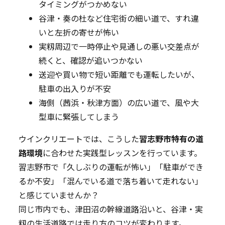
タイミングがつかめない
谷津・奏の杜など住宅街の細い道で、すれ違
いと左折の寄せが怖い
実籾周辺で一時停止や見通しの悪い交差点が
続くと、確認が追いつかない
送迎や買い物で短い距離でも運転したいが、
駐車の出入りが不安
海側（茜浜・秋津方面）の広い道で、風や大
型車に緊張してしまう
ウインクリエートでは、こうした
習志野市特有の道
路環境
に合わせた実践型レッスンを行っています。
習志野市で「久しぶりの運転が怖い」「駐車ができ
るか不安」「混んでいる道で落ち着いて走れない」
と感じていませんか？
同じ市内でも、津田沼の幹線道路沿いと、谷津・実
籾の生活道路では走り方のコツが変わります。