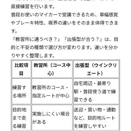
直接練習を行います。
普段お使いのマイカーで受講できるため、車幅感覚
やブレーキ特性、視界の違いをそのまま体得できま
す。
「教習所に通うべき？」「出張型が合う？」は、目
的と不安の種類で選び方が変わります。違いを分か
りやすく整理します。
比較項
教習所（コース中
出張型（ウインクリ
目
心）
エート）
自宅周辺・最寄り
練習す
教習所のコース・
駅・普段使う道で練
る場所
指定ルートが中心
習できる
目的地
送迎・買い物・通勤
実施しにくい場合
まで走
など、目的地ルート
がある
る練習
を練習しやすい