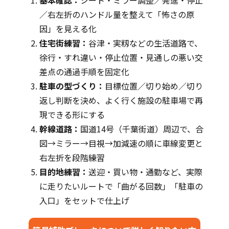
基本確認：
シート・ミラー調整／発進・停止
／右左折のハンドル量を整えて「怖さの原
因」を見える化
住宅街練習：
谷津・実籾などの生活道路で、
徐行・すれ違い・停止位置・見通しの悪い交
差点の通過手順を固定化
駐車の型づくり：
目標位置／切り始め／切り
返し判断を決め、よく行く施設の駐車場で再
現できる形にする
幹線道路：
国道14号（千葉街道）周辺で、合
図→ミラー→目視→加減速の順に車線変更と
右左折を段階練習
目的地練習：
送迎・買い物・通勤など、実際
に走りたいルートで「曲がる回数」「駐車の
入口」をセットで仕上げ