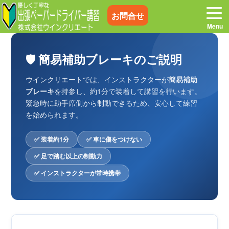
お問合せ
🛡️ 簡易補助ブレーキのご説明
ウインクリエートでは、インストラクターが
簡易補助
ホーム
お電話はこちら
ブレーキ
を持参し、約1分で装着して講習を行います。
緊急時に助手席側から制動できるため、安心して練習
を始められます。
プログラム
講習料金
✅ 装着約1分
✅ 車に傷をつけない
お客様の声
コラム&トピックス
✅ 足で踏む以上の制動力
✅ インストラクターが常時携帯
よくある質問
空き状況
出張地域
メディア紹介