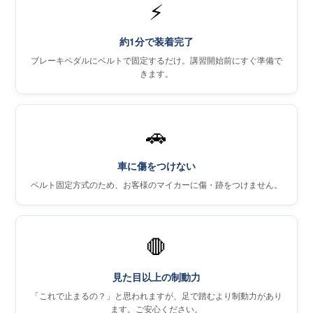
⚡
インストラクター紹
申し込みフロー
介
約1分で装着完了
ブレーキペダルにベルトで固定するだけ。講習開始前にすぐ準備で
簡易補助ブレーキと
きます。
キャンペーン
は
新着情報
会社概要
🚗
車に傷をつけない
ベルト固定方式のため、お客様のマイカーに傷・跡をつけません。
🛑
見た目以上の制動力
「これで止まるの？」と思われますが、足で踏むより制動力があり
ます。ご安心ください。