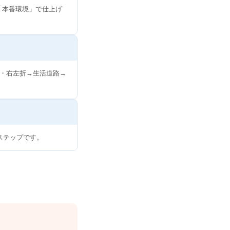
「本番環境」で仕上げ
・右左折→生活道路→
ステップです。