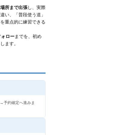
定場所まで出張
し、実際
と違い、「普段使う道」
安を重点的に練習できる
フォロー
までを、初め
内します。
→予約確定へ進みま