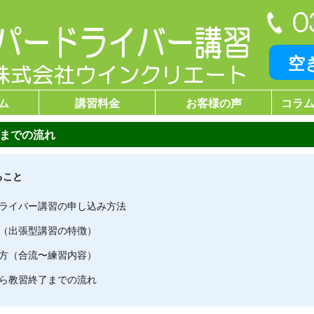
空
ム
講習料金
お客様の声
コラム
までの流れ
ること
ライバー講習の申し込み方法
（出張型講習の特徴）
方（合流〜練習内容）
ら教習終了までの流れ