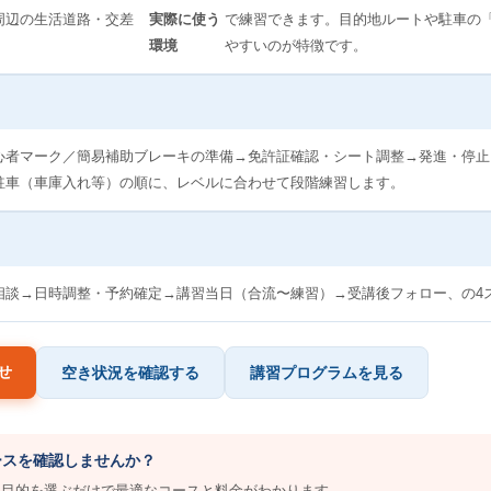
周辺の生活道路・交差
実際に使う
で練習できます。目的地ルートや駐車の
環境
やすいのが特徴です。
心者マーク／簡易補助ブレーキの準備→免許証確認・シート調整→発進・停止
駐車（車庫入れ等）の順に、レベルに合わせて段階練習します。
相談→日時調整・予約確定→講習当日（合流〜練習）→受講後フォロー、の4
せ
空き状況を確認する
講習プログラムを見る
コースを確認しませんか？
・目的を選ぶだけで最適なコースと料金がわかります。