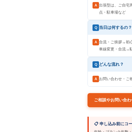
出張型は、ご自宅
A
点・駐車場など
当日は何するの？
Q
合流・ご挨拶→初
A
車線変更・合流→
どんな流れ？
Q
お問い合わせ・ご
A
ご相談やお問い合わ
📋 申し込み前に
年齢・ブランク年数