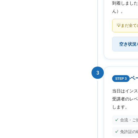
到着しました
ん）。
まだ全て
空き状況
3
ペ
STEP 3
当日はインス
受講者のレベ
します。
合流・ご
免許証の