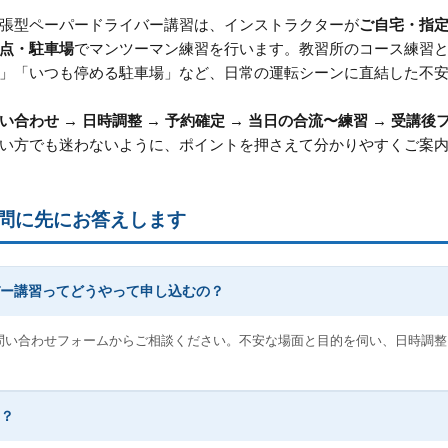
張型ペーパードライバー講習は、インストラクターが
ご自宅・指
点・駐車場
でマンツーマン練習を行います。教習所のコース練習
」「いつも停める駐車場」など、日常の運転シーンに直結した不
い合わせ → 日時調整 → 予約確定 → 当日の合流〜練習 → 受講後
い方でも迷わないように、ポイントを押さえて分かりやすくご案
問に先にお答えします
ー講習ってどうやって申し込むの？
問い合わせフォームからご相談ください。不安な場面と目的を伺い、日時調整
？