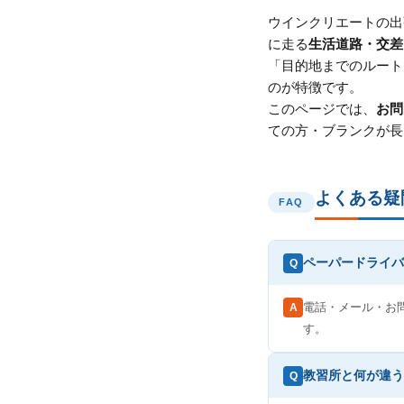
ウインクリエートの出
に走る
生活道路・交差
「目的地までのルート
のが特徴です。
このページでは、
お問
ての方・ブランクが長
よくある疑
FAQ
ペーパードライバ
Q
電話・メール・お
A
す。
教習所と何が違う
Q