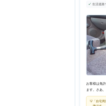
生活道路
お客様は免許
ます。さあ、
「自宅周
徴です。