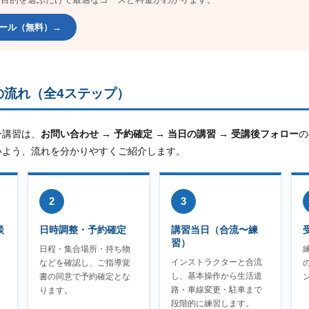
ツール（無料）→
の流れ（全4ステップ）
ー講習は、
お問い合わせ → 予約確定 → 当日の講習 → 受講後フォロー
の
いよう、流れを分かりやすくご紹介します。
2
3
談
日時調整・予約確定
講習当日（合流〜練
習）
日程・集合場所・持ち物
インストラクターと合流
などを確認し、ご指導覚
し、基本操作から生活道
書の同意で予約確定とな
路・車線変更・駐車まで
ります。
段階的に練習します。