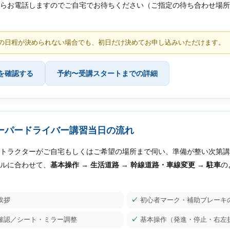
らお電話しますのでご自宅でお待ちください（ご指定の待ち合わせ場所
の日程が決められない場合でも、初日だけ決めてお申し込みいただけます。
を確認する
予約〜受講スタートまでの詳細
ーパードライバー講習当日の流れ
トラクターがご自宅もしくはご希望の場所まで伺い、準備が整い次第講
ルに合わせて、
基本操作 → 生活道路 → 幹線道路・車線変更 → 駐車
の
挨拶
初心者マーク・補助ブレーキ
確認／シート・ミラー調整
基本操作（発進・停止・右左