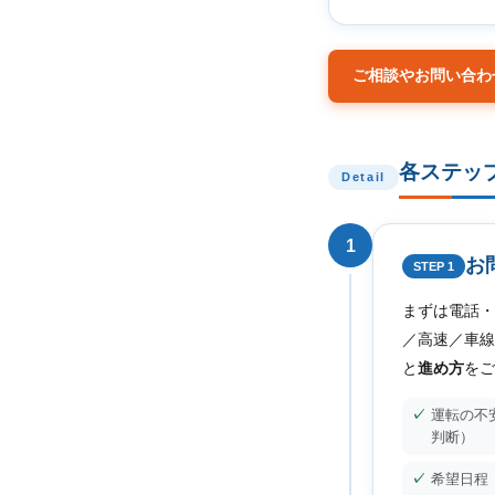
ご相談やお問い合わ
各ステッ
Detail
1
お
STEP 1
まずは電話・
／高速／車線
と
進め方
をご
運転の不
判断）
希望日程