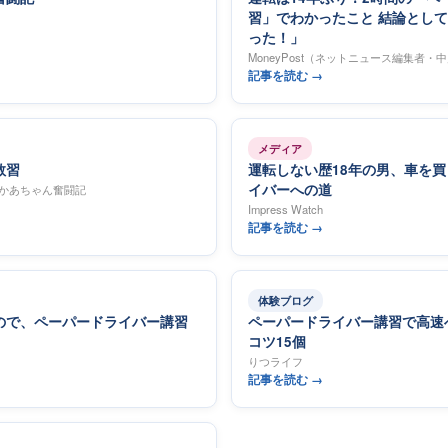
習」でわかったこと 結論とし
った！」
MoneyPost（ネットニュース編集者・
記事を読む →
メディア
教習
運転しない歴18年の男、車を
イバーへの道
かあちゃん奮闘記
Impress Watch
記事を読む →
体験ブログ
ので、ペーパードライバー講習
ペーパードライバー講習で高速へ！
コツ15個
りつライフ
記事を読む →