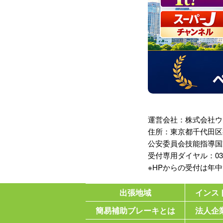
運営会社：株式会社ウ
住所：東京都千代田区神
公安委員会技能指導国
受付専用ダイヤル：03-35
※HPからの受付は年
出張地域
インス
簡易補助ブレーキとは
法人企