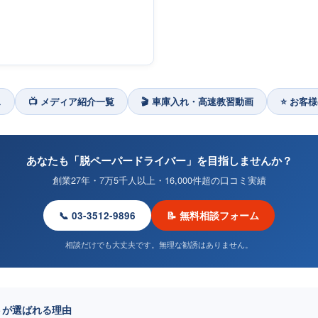
ス
📺 メディア紹介一覧
🎬 車庫入れ・高速教習動画
⭐ お客様
あなたも「脱ペーパードライバー」を目指しませんか？
創業27年・7万5千人以上・16,000件超の口コミ実績
📞 03-3512-9896
📝 無料相談フォーム
相談だけでも大丈夫です。無理な勧誘はありません。
トが選ばれる理由