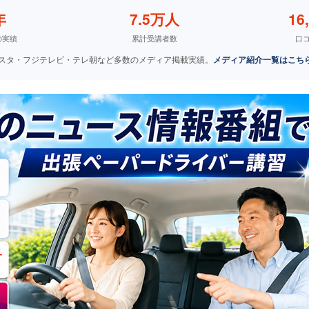
年
7.5万人
16
の実績
累計受講者数
口
S Nスタ・フジテレビ・テレ朝など多数のメディア掲載実績。
メディア紹介一覧はこち