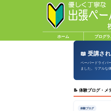
ホーム
プログラ
📖 受講
ペーパードライバ
ました。リアルな
📝 体験ブログ・メ
体験ブログ