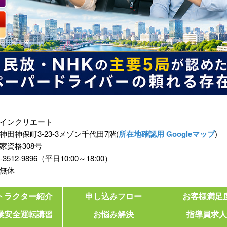
インクリエート
田神保町3-23-3メゾン千代田7階(
所在地確認用 Googleマップ
)
家資格308号
12-9896（平日10:00～18:00）
中無休
トラクター紹介
申し込みフロー
お客様満足
業安全運転講習
お悩み解決
指導員求人