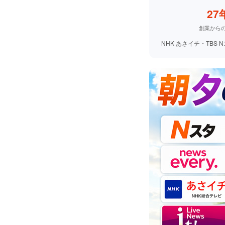
27
創業から
NHK あさイチ・TB