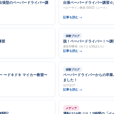
】出張型のペーパードライバー講
出張ペーパードライバー講習☆
ベビーサイン教室 SEED（シード）
記事を読む →
体験ブログ
講習
脱！ペーパードライバー！〜講
遊友53番地（ゆうとも53ばんち）
記事を読む →
体験ブログ
ー 〜ドキドキ マイカー教習〜
ペーパードライバーからの卒業
ました！
はぴはぴ!
記事を読む →
メディア
奮闘記
運転は14年ぶり！2時間の「ペ