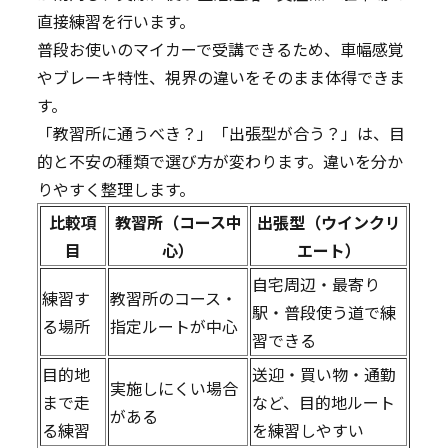
直接練習を行います。
普段お使いのマイカーで受講できるため、車幅感覚
やブレーキ特性、視界の違いをそのまま体得できま
す。
「教習所に通うべき？」「出張型が合う？」は、目
的と不安の種類で選び方が変わります。違いを分か
りやすく整理します。
比較項
教習所（コース中
出張型（ウインクリ
目
心）
エート）
自宅周辺・最寄り
練習す
教習所のコース・
駅・普段使う道で練
る場所
指定ルートが中心
習できる
目的地
送迎・買い物・通勤
実施しにくい場合
まで走
など、目的地ルート
がある
る練習
を練習しやすい