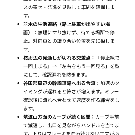
スの寄せ・発進を見越して車間を確保しま
す。
並木の生活道路（路上駐車が出やすい場
面）：
無理にすり抜けず、待てる場所で停
止。対向車との譲り合い位置を先に探しま
す。
桜周辺の見通しが切れる交差点：
「停止線で
一回止まる」→「左右をもう一回見る」を型
にして、確認漏れを防ぎます。
谷田部周辺の幹線道路へ出る合流：
加速のタ
イミングが遅れると怖さが増えます。ミラー
確認後に流れへ合わせて速度を作る練習をし
ます。
筑波山方面のカーブが続く区間：
カーブ手前
で減速し、出口を見ながらハンドルを当てま
す。下りはブレーキを踏み続けない工夫が必