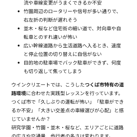
流や車線変更がうまくできるか不安
竹園周辺のロータリーや信号が多い通りで、
右左折の判断が遅れそう
並木・桜など住宅街の細い道で、対向車や自
転車とのすれ違いが怖い
広い幹線道路から生活道路へ入るとき、速度
と停止位置の切り替えに自信がない
目的地の駐車場でバック駐車ができず、何度
も切り返して焦ってしまう
ウインクリエートでは、こうした
つくば市特有の道
路環境
に合わせた実践型レッスンを行っています。
つくば市で「久しぶりの運転が怖い」「駐車ができ
るか不安」「大きい交差点の車線選びが心配」と感
じていませんか？
研究学園・竹園・並木・桜など、エリアごとに道路
の広さや交通量、歩行者の多さは変わります。