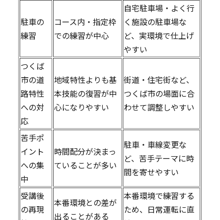
自宅駐車場・よく行
駐車の
コース内・指定枠
く施設の駐車場な
練習
での練習が中心
ど、実環境で仕上げ
やすい
つくば
市の道
地域特性よりも基
街道・住宅街など、
路特性
本技能の復習が中
つくば市の場面に合
への対
心になりやすい
わせて調整しやすい
応
苦手ポ
駐車・車線変更な
イント
時間配分が決まっ
ど、苦手テーマに時
への集
ていることが多い
間を寄せやすい
中
受講後
本番環境で練習する
本番環境との差が
の再現
ため、日常運転に直
出ることがある