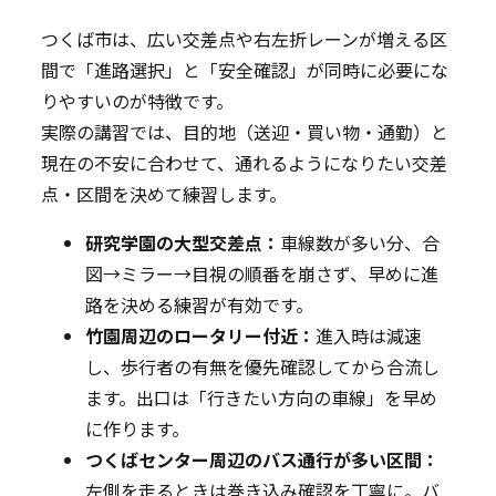
つくば市は、広い交差点や右左折レーンが増える区
間で「進路選択」と「安全確認」が同時に必要にな
りやすいのが特徴です。
実際の講習では、目的地（送迎・買い物・通勤）と
現在の不安に合わせて、通れるようになりたい交差
点・区間を決めて練習します。
研究学園の大型交差点：
車線数が多い分、合
図→ミラー→目視の順番を崩さず、早めに進
路を決める練習が有効です。
竹園周辺のロータリー付近：
進入時は減速
し、歩行者の有無を優先確認してから合流し
ます。出口は「行きたい方向の車線」を早め
に作ります。
つくばセンター周辺のバス通行が多い区間：
左側を走るときは巻き込み確認を丁寧に。バ