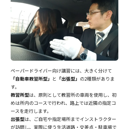
ペーパードライバー向け講習には、大きく分けて
「自動車教習所型」
と
「出張型」
の2種類がありま
す。
教習所型
は、原則として教習所の車両を使用し、初
めは所内のコースで行われ、路上では近隣の指定コ
ースを走行します。
出張型
は、ご自宅や指定場所までインストラクター
が訪問し、実際に使う生活道路・交差点・駐車場で