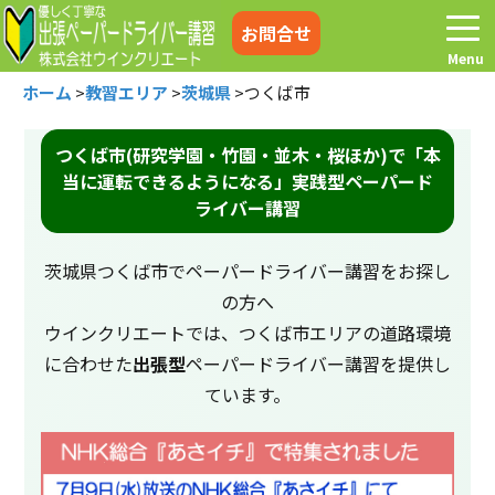
お問合せ
ホーム
>
教習エリア
>
茨城県
>
つくば市
つくば市(研究学園・竹園・並木・桜ほか)で「本
当に運転できるようになる」実践型ペーパード
ホーム
お電話はこちら
ライバー講習
プログラム
講習料金
茨城県つくば市でペーパードライバー講習をお探し
の方へ
お客様の声
コラム&トピックス
ウインクリエートでは、つくば市エリアの道路環境
に合わせた
出張型
ペーパードライバー講習を提供し
ています。
よくある質問
空き状況
出張地域
メディア紹介