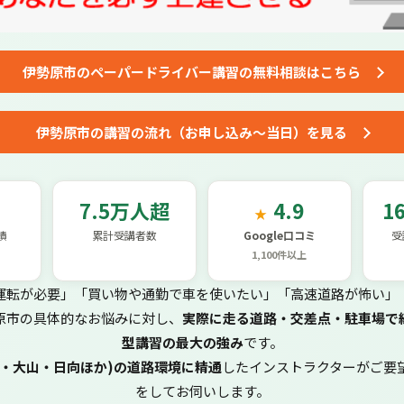
伊勢原市の
ペーパードライバー講習
の
無料相談はこちら
伊勢原市の講習の流れ
（お申し込み～当日）を見る
7.5万人超
4.9
1
★
績
累計受講者数
Google口コミ
受
1,100件以上
運転が必要」「買い物や通勤で車を使いたい」「高速道路が怖い」
原市の具体的なお悩みに対し、
実際に走る道路・交差点・駐車場で
型講習の最大の強み
です。
田・大山・日向ほか)の道路環境に精通
したインストラクターがご要
をしてお伺いします。