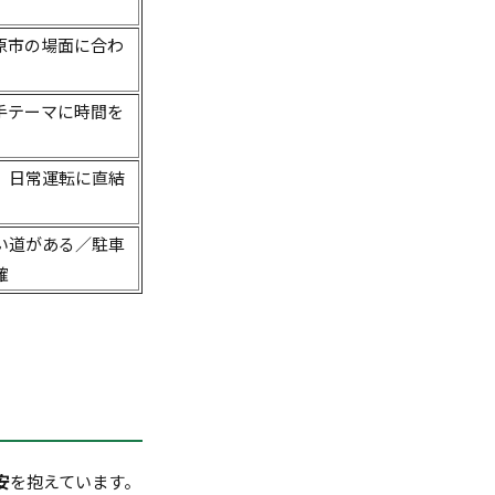
原市の場面に合わ
手テーマに時間を
、日常運転に直結
い道がある／駐車
確
安
を抱えています。