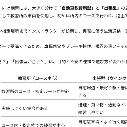
ー向け講習には、大きく分けて
「自動車教習所型」
と
「出張型」
の
として教習所の車両を使用し、初めは所内のコースで行われ、路上
や指定場所までインストラクターが訪問し、実際に使う生活道路・
。
カーで受講できるため、車幅感覚やブレーキ特性、視界の違いをそ
き？」「出張型が合う？」は、目的と不安の種類で選び方が変わり
。
教習所（コース中心）
出張型（ウインク
自宅周辺・最寄り駅・普
教習所のコース・指定ルートが中心
きる
送迎・買い物・通勤など
実施しにくい場合がある
練習しやすい
自宅駐車場・よく行く施
コース内・指定枠での練習が中心