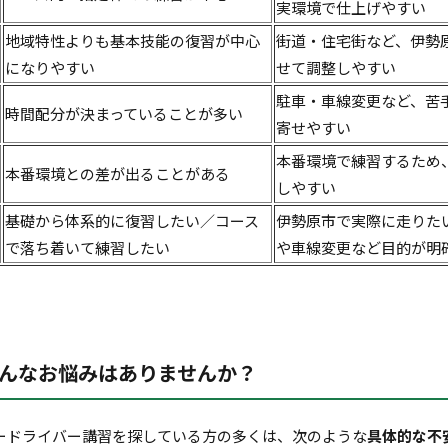
実環境で仕上げやすい
地域特性よりも基本技能の復習が中心
街道・住宅街など、伊勢
になりやすい
せて調整しやすい
駐車・車線変更など、苦
時間配分が決まっていることが多い
寄せやすい
本番環境で練習するため
本番環境との差が出ることがある
しやすい
基礎から体系的に復習したい／コース
伊勢原市で実際に走りた
で落ち着いて練習したい
や車線変更など目的が明
んなお悩みはありませんか？
ードライバー講習を探している方の多くは、次のような
具体的な不