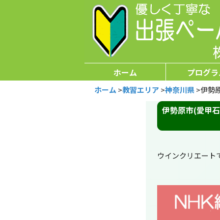
ホーム
プログラ
ホーム
>
教習エリア
>
神奈川県
>
伊勢
伊勢原市(愛甲
ウインクリエート