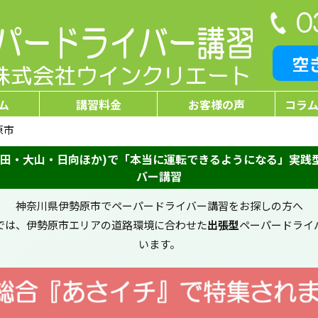
空
ム
講習料金
お客様の声
コラム
原市
石田・大山・日向ほか)で「本当に運転できるようになる」実践
バー講習
神奈川県伊勢原市でペーパードライバー講習をお探しの方へ
では、伊勢原市エリアの道路環境に合わせた
出張型
ペーパードライ
います。