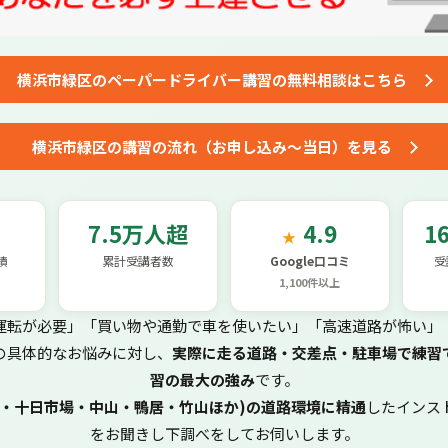
横浜市緑区の
ペーパードライバー講習
の
無料相談はこちら
横浜市緑区の講習の流れ
（お申し込み～当日）を見る
7.5万人超
4.9
1
★
績
累計受講者数
Google口コミ
受
1,100件以上
運転が必要」「買い物や通勤で車を使いたい」「高速道路が怖い」
の具体的なお悩みに対し、
実際に走る道路・交差点・駐車場で練習
習の最大の強み
です。
田・十日市場・中山・鴨居・竹山ほか)の道路環境に精通
したインス
をお聞きし下調べをしてお伺いします。