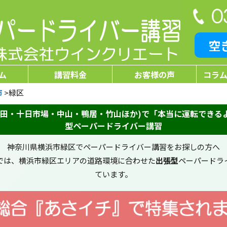
空
ム
講習料金
お客様の声
コラム
市
>
緑区
津田・十日市場・中山・鴨居・竹山ほか)で「本当に運転できる
型ペーパードライバー講習
神奈川県横浜市緑区でペーパードライバー講習をお探しの方へ
では、横浜市緑区エリアの道路環境に合わせた
出張型
ペーパードラ
ています。