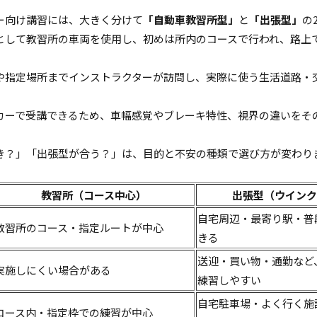
ー向け講習には、大きく分けて
「自動車教習所型」
と
「出張型」
の
として教習所の車両を使用し、初めは所内のコースで行われ、路上
や指定場所までインストラクターが訪問し、実際に使う生活道路・
。
カーで受講できるため、車幅感覚やブレーキ特性、視界の違いをそ
き？」「出張型が合う？」は、目的と不安の種類で選び方が変わり
。
教習所（コース中心）
出張型（ウインク
自宅周辺・最寄り駅・普
教習所のコース・指定ルートが中心
きる
送迎・買い物・通勤など
実施しにくい場合がある
練習しやすい
自宅駐車場・よく行く施
コース内・指定枠での練習が中心