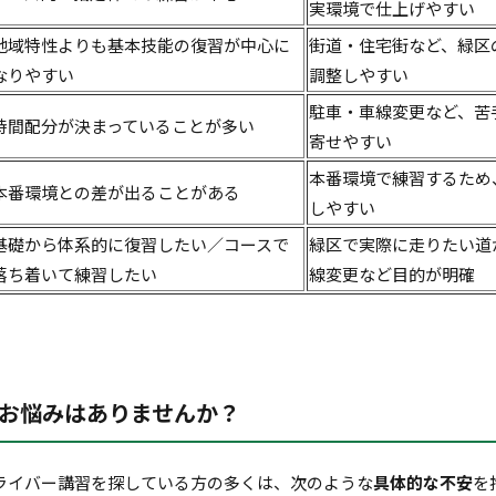
実環境で仕上げやすい
地域特性よりも基本技能の復習が中心に
街道・住宅街など、緑区
なりやすい
調整しやすい
駐車・車線変更など、苦
時間配分が決まっていることが多い
寄せやすい
本番環境で練習するため
本番環境との差が出ることがある
しやすい
基礎から体系的に復習したい／コースで
緑区で実際に走りたい道
落ち着いて練習したい
線変更など目的が明確
お悩みはありませんか？
ライバー講習を探している方の多くは、次のような
具体的な不安
を