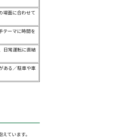
の場面に合わせて
手テーマに時間を
、日常運転に直結
がある／駐車や車
抱えています。