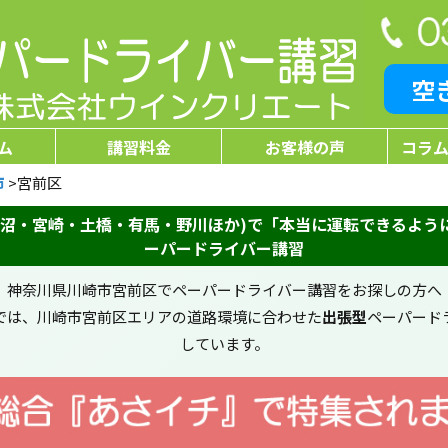
空
ム
講習料金
お客様の声
コラム
市
>
宮前区
鷺沼・宮崎・土橋・有馬・野川ほか)で「本当に運転できるよう
ーパードライバー講習
神奈川県川崎市宮前区でペーパードライバー講習をお探しの方へ
では、川崎市宮前区エリアの道路環境に合わせた
出張型
ペーパード
しています。