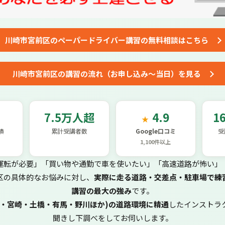
川崎市宮前区の
ペーパードライバー講習
の
無料相談はこちら
川崎市宮前区の講習の流れ
（お申し込み～当日）を見る
7.5万人超
4.9
1
★
績
累計受講者数
Google口コミ
受
1,100件以上
運転が必要」「買い物や通勤で車を使いたい」「高速道路が怖い」
区の具体的なお悩みに対し、
実際に走る道路・交差点・駐車場で練
講習の最大の強み
です。
沼・宮崎・土橋・有馬・野川ほか)の道路環境に精通
したインストラ
聞きし下調べをしてお伺いします。