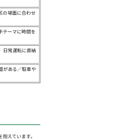
区の場面に合わせ
手テーマに時間を
、日常運転に直結
道がある／駐車や
を抱えています。