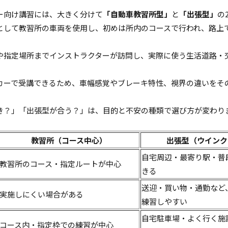
ー向け講習には、大きく分けて
「自動車教習所型」
と
「出張型」
の
として教習所の車両を使用し、初めは所内のコースで行われ、路上
や指定場所までインストラクターが訪問し、実際に使う生活道路・
。
カーで受講できるため、車幅感覚やブレーキ特性、視界の違いをそ
き？」「出張型が合う？」は、目的と不安の種類で選び方が変わり
。
教習所（コース中心）
出張型（ウインク
自宅周辺・最寄り駅・普
教習所のコース・指定ルートが中心
きる
送迎・買い物・通勤など
実施しにくい場合がある
練習しやすい
自宅駐車場・よく行く施
コース内・指定枠での練習が中心