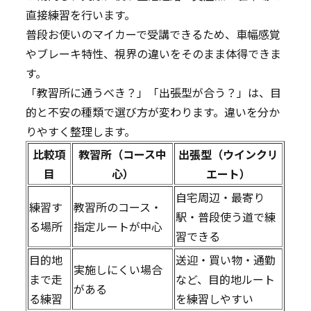
直接練習を行います。
普段お使いのマイカーで受講できるため、車幅感覚
やブレーキ特性、視界の違いをそのまま体得できま
す。
「教習所に通うべき？」「出張型が合う？」は、目
的と不安の種類で選び方が変わります。違いを分か
りやすく整理します。
比較項
教習所（コース中
出張型（ウインクリ
目
心）
エート）
自宅周辺・最寄り
練習す
教習所のコース・
駅・普段使う道で練
る場所
指定ルートが中心
習できる
目的地
送迎・買い物・通勤
実施しにくい場合
まで走
など、目的地ルート
がある
る練習
を練習しやすい