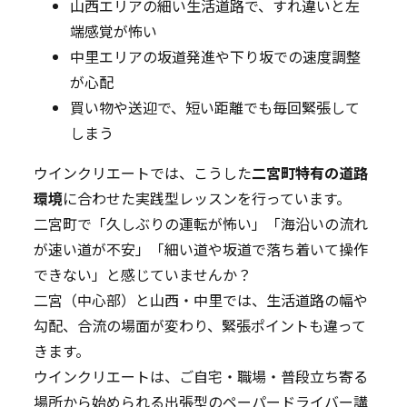
山西エリアの細い生活道路で、すれ違いと左
端感覚が怖い
中里エリアの坂道発進や下り坂での速度調整
が心配
買い物や送迎で、短い距離でも毎回緊張して
しまう
ウインクリエートでは、こうした
二宮町特有の道路
環境
に合わせた実践型レッスンを行っています。
二宮町で「久しぶりの運転が怖い」「海沿いの流れ
が速い道が不安」「細い道や坂道で落ち着いて操作
できない」と感じていませんか？
二宮（中心部）と山西・中里では、生活道路の幅や
勾配、合流の場面が変わり、緊張ポイントも違って
きます。
ウインクリエートは、ご自宅・職場・普段立ち寄る
場所から始められる出張型のペーパードライバー講