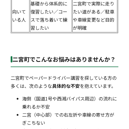
基礎から体系的に
二宮町で実際に走り
向いて
復習したい／コー
たい道がある／駐車
いる人
スで落ち着いて練
や車線変更など目的
習したい
が明確
二宮町でこんなお悩みはありませんか？
二宮町でペーパードライバー講習を探している方の
多くは、次のような
具体的な不安
を抱えています。
海側（国道1号や西湘バイパス周辺）の流れに
乗れるか不安
二宮（中心部）での右左折や車線の寄せ方が
ぎこちない