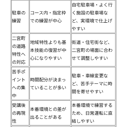
自宅駐車場・よく行
駐車の
コース内・指定枠
く施設の駐車場な
練習
での練習が中心
ど、実環境で仕上げ
やすい
二宮町
地域特性よりも基
街道・住宅街など、
の道路
本技能の復習が中
二宮町の場面に合わ
特性へ
心になりやすい
せて調整しやすい
の対応
苦手ポ
駐車・車線変更な
イント
時間配分が決まっ
ど、苦手テーマに時
への集
ていることが多い
間を寄せやすい
中
受講後
本番環境で練習する
本番環境との差が
の再現
ため、日常運転に直
出ることがある
性
結しやすい