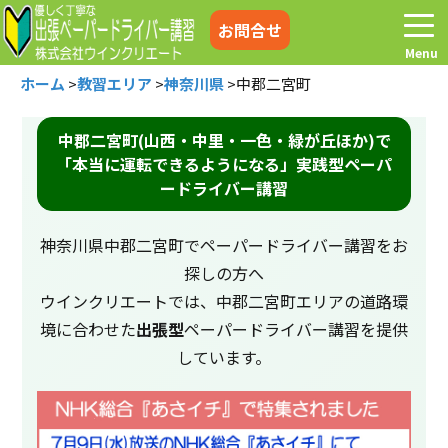
お問合せ
ホーム
>
教習エリア
>
神奈川県
>
中郡二宮町
中郡二宮町(山西・中里・一色・緑が丘ほか)で
「本当に運転できるようになる」実践型ペーパ
ホーム
お電話はこちら
ードライバー講習
プログラム
講習料金
神奈川県中郡二宮町でペーパードライバー講習をお
探しの方へ
お客様の声
コラム&トピックス
ウインクリエートでは、中郡二宮町エリアの道路環
境に合わせた
出張型
ペーパードライバー講習を提供
しています。
よくある質問
空き状況
出張地域
メディア紹介