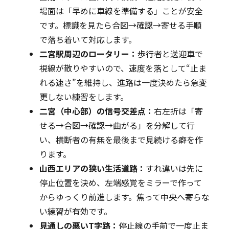
場面は「早めに車線を準備する」ことが安全
です。標識を見たら合図→確認→寄せる手順
で落ち着いて対応します。
二宮駅周辺のロータリー：
歩行者と送迎車で
視線が散りやすいので、速度を落として“止ま
れる速さ”を維持し、進路は一度決めたら急変
更しない練習をします。
二宮（中心部）の信号交差点：
右左折は「寄
せる→合図→確認→曲がる」を分解して行
い、横断者の有無を最後まで見続ける癖を作
ります。
山西エリアの狭い生活道路：
すれ違いは先に
停止位置を決め、左端感覚をミラーで作って
からゆっくり前進します。焦って中央へ寄らな
い練習が有効です。
見通しの悪いT字路：
停止線の手前で一度止ま