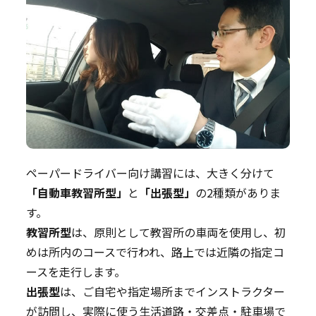
ペーパードライバー向け講習には、大きく分けて
「自動車教習所型」
と
「出張型」
の2種類がありま
す。
教習所型
は、原則として教習所の車両を使用し、初
めは所内のコースで行われ、路上では近隣の指定コ
ースを走行します。
出張型
は、ご自宅や指定場所までインストラクター
が訪問し、実際に使う生活道路・交差点・駐車場で