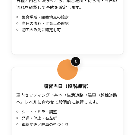
日程と内容が決まったら、集合場所・持ち物・当日の
流れを確認して予約を確定します。
集合場所・開始地点の確定
当日の流れ・注意点の確認
初回のみ先に確定も可
3
講習当日（段階練習）
車内セッティング→基本→生活道路→駐車→幹線道路
へ。レベルに合わせて段階的に練習します。
シート・ミラー調整
発進・停止・右左折
車線変更／駐車の型づくり