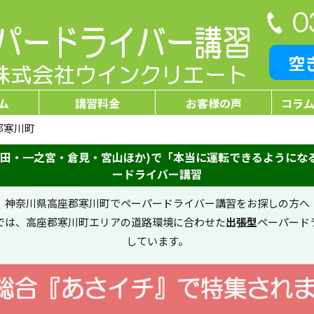
空
ム
講習料金
お客様の声
コラム
郡寒川町
岡田・一之宮・倉見・宮山ほか)で「本当に運転できるようにな
ードライバー講習
神奈川県高座郡寒川町でペーパードライバー講習をお探しの方へ
では、高座郡寒川町エリアの道路環境に合わせた
出張型
ペーパード
しています。