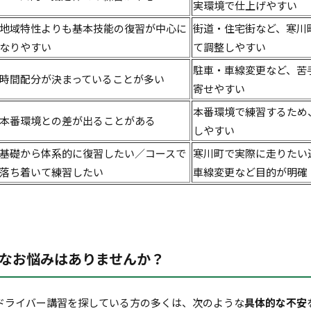
実環境で仕上げやすい
地域特性よりも基本技能の復習が中心に
街道・住宅街など、寒川
なりやすい
て調整しやすい
駐車・車線変更など、苦
時間配分が決まっていることが多い
寄せやすい
本番環境で練習するため
本番環境との差が出ることがある
しやすい
基礎から体系的に復習したい／コースで
寒川町で実際に走りたい
落ち着いて練習したい
車線変更など目的が明確
なお悩みはありませんか？
ドライバー講習を探している方の多くは、次のような
具体的な不安