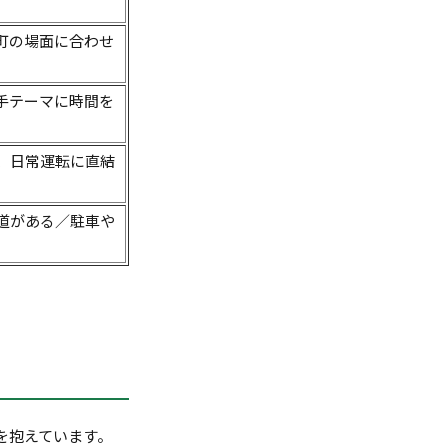
町の場面に合わせ
手テーマに時間を
、日常運転に直結
道がある／駐車や
を抱えています。