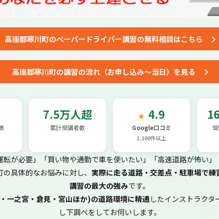
高座郡寒川町の
ペーパードライバー講習
の
無料相談はこちら
高座郡寒川町の講習の流れ
（お申し込み～当日）を見る
7.5万人超
4.9
1
★
績
累計受講者数
Google口コミ
受
1,100件以上
運転が必要」「買い物や通勤で車を使いたい」「高速道路が怖い」
町の具体的なお悩みに対し、
実際に走る道路・交差点・駐車場で練
講習の最大の強み
です。
田・一之宮・倉見・宮山ほか)の道路環境に精通
したインストラクタ
し下調べをしてお伺いします。