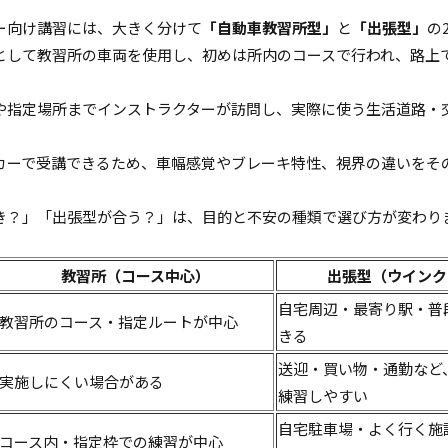
ー向け講習には、大きく分けて
「自動車教習所型」
と
「出張型」
の
として教習所の車両を使用し、初めは所内のコースで行われ、路上
や指定場所までインストラクターが訪問し、実際に使う生活道路・
。
カーで受講できるため、車幅感覚やブレーキ特性、視界の違いをそ
き？」「出張型が合う？」は、目的と不安の種類で選び方が変わり
。
教習所（コース中心）
出張型（ウインク
自宅周辺・最寄り駅・普
教習所のコース・指定ルートが中心
きる
送迎・買い物・通勤など
実施しにくい場合がある
練習しやすい
自宅駐車場・よく行く施
コース内・指定枠での練習が中心