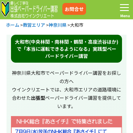
お問合せ
ホーム
>
教習エリア
>
神奈川県
>
大和市
大和市(中央林間・南林間・鶴間・高座渋谷ほか)
で「本当に運転できるようになる」実践型ペー
ホーム
お電話はこちら
パードライバー講習
プログラム
講習料金
神奈川県大和市でペーパードライバー講習をお探し
の方へ
お客様の声
コラム&トピックス
ウインクリエートでは、大和市エリアの道路環境に
合わせた
出張型
ペーパードライバー講習を提供して
います。
よくある質問
空き状況
出張地域
メディア紹介