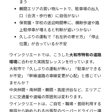
まう
鶴間エリアの買い物ルートで、駐車場の出入
口（合流・歩行者）に自信がない
保育園・学校の送迎時間帯に、横断歩道や路
上駐停車が増えると判断が追いつかない
久しぶりの運転で「右左折の寄せ方」「停止
位置」が合っているか不安
ウインクリエートでは、こうした
大和市特有の道路
環境
に合わせた実践型レッスンを行っています。
大和市で「久しぶりの運転が怖い」「駐車ができる
か不安」「幹線道路の車線変更が心配」と感じてい
ませんか？
中央林間・南林間・鶴間・高座渋谷など、エリアご
とに交通量や道幅の雰囲気は変わります。
ウインクリエートは、ご自宅・職場・普段利用する
施設から始められる出張型のペーパードライバー講