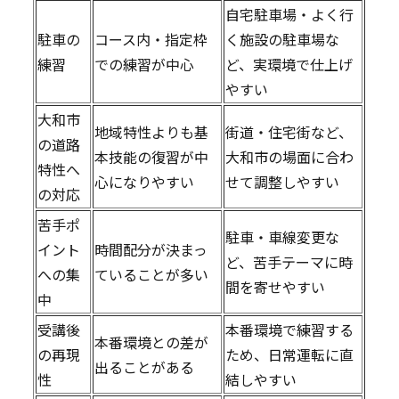
自宅駐車場・よく行
駐車の
コース内・指定枠
く施設の駐車場な
練習
での練習が中心
ど、実環境で仕上げ
やすい
大和市
地域特性よりも基
街道・住宅街など、
の道路
本技能の復習が中
大和市の場面に合わ
特性へ
心になりやすい
せて調整しやすい
の対応
苦手ポ
駐車・車線変更な
イント
時間配分が決まっ
ど、苦手テーマに時
への集
ていることが多い
間を寄せやすい
中
受講後
本番環境で練習する
本番環境との差が
の再現
ため、日常運転に直
出ることがある
性
結しやすい