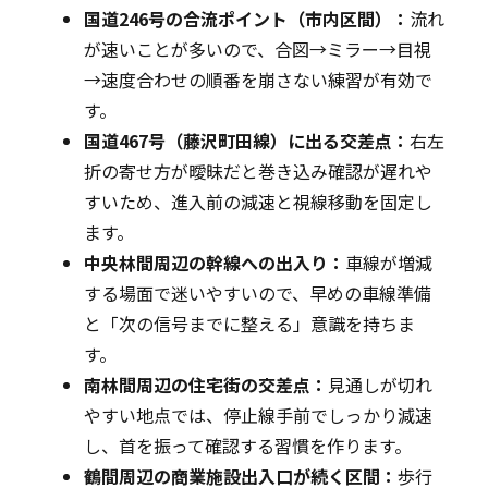
国道246号の合流ポイント（市内区間）：
流れ
が速いことが多いので、合図→ミラー→目視
→速度合わせの順番を崩さない練習が有効で
す。
国道467号（藤沢町田線）に出る交差点：
右左
折の寄せ方が曖昧だと巻き込み確認が遅れや
すいため、進入前の減速と視線移動を固定し
ます。
中央林間周辺の幹線への出入り：
車線が増減
する場面で迷いやすいので、早めの車線準備
と「次の信号までに整える」意識を持ちま
す。
南林間周辺の住宅街の交差点：
見通しが切れ
やすい地点では、停止線手前でしっかり減速
し、首を振って確認する習慣を作ります。
鶴間周辺の商業施設出入口が続く区間：
歩行