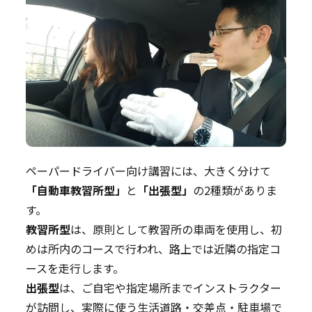
ペーパードライバー向け講習には、大きく分けて
「自動車教習所型」
と
「出張型」
の2種類がありま
す。
教習所型
は、原則として教習所の車両を使用し、初
めは所内のコースで行われ、路上では近隣の指定コ
ースを走行します。
出張型
は、ご自宅や指定場所までインストラクター
が訪問し、実際に使う生活道路・交差点・駐車場で