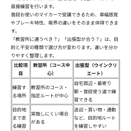
直接練習を行います。
普段お使いのマイカーで受講できるため、車幅感覚
やブレーキ特性、視界の違いをそのまま体得できま
す。
「教習所に通うべき？」「出張型が合う？」は、目
的と不安の種類で選び方が変わります。違いを分か
りやすく整理します。
比較項
教習所（コース中
出張型（ウインクリ
目
心）
エート）
自宅周辺・最寄り
練習す
教習所のコース・
駅・普段使う道で練
る場所
指定ルートが中心
習できる
目的地
送迎・買い物・通勤
実施しにくい場合
まで走
など、目的地ルート
がある
る練習
を練習しやすい