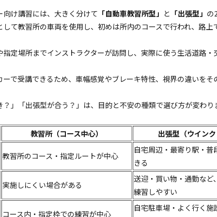
ー向け講習には、大きく分けて
「自動車教習所型」
と
「出張型」
の
として教習所の車両を使用し、初めは所内のコースで行われ、路上
や指定場所までインストラクターが訪問し、実際に使う生活道路・
。
カーで受講できるため、車幅感覚やブレーキ特性、視界の違いをそ
き？」「出張型が合う？」は、目的と不安の種類で選び方が変わり
。
教習所（コース中心）
出張型（ウインク
自宅周辺・最寄り駅・普
教習所のコース・指定ルートが中心
きる
送迎・買い物・通勤など
実施しにくい場合がある
練習しやすい
自宅駐車場・よく行く施
コース内・指定枠での練習が中心