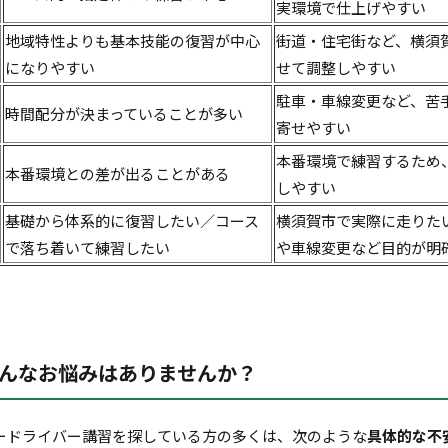
実環境で仕上げやすい
地域特性よりも基本技能の復習が中心
街道・住宅街など、横須
になりやすい
せて調整しやすい
駐車・車線変更など、苦
時間配分が決まっていることが多い
寄せやすい
本番環境で練習するため
本番環境との差が出ることがある
しやすい
基礎から体系的に復習したい／コース
横須賀市で実際に走りた
で落ち着いて練習したい
や車線変更など目的が明
んなお悩みはありませんか？
ードライバー講習を探している方の多くは、次のような
具体的な不