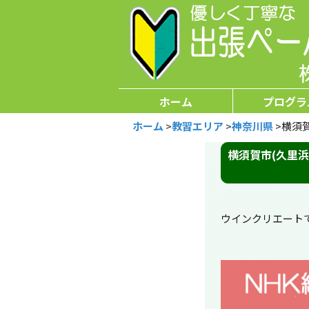
ホーム
プログラ
ホーム
>
教習エリア
>
神奈川県
>
横須
横須賀市(久里
ウインクリエート