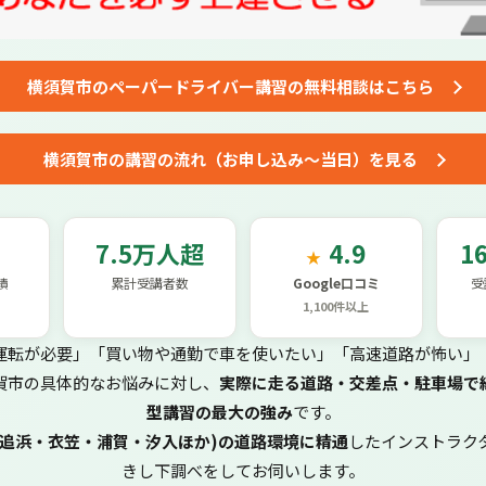
横須賀市の
ペーパードライバー講習
の
無料相談はこちら
横須賀市の講習の流れ
（お申し込み～当日）を見る
7.5万人超
4.9
1
★
績
累計受講者数
Google口コミ
受
1,100件以上
運転が必要」「買い物や通勤で車を使いたい」「高速道路が怖い」
賀市の具体的なお悩みに対し、
実際に走る道路・交差点・駐車場で
型講習の最大の強み
です。
・追浜・衣笠・浦賀・汐入ほか)の道路環境に精通
したインストラク
きし下調べをしてお伺いします。