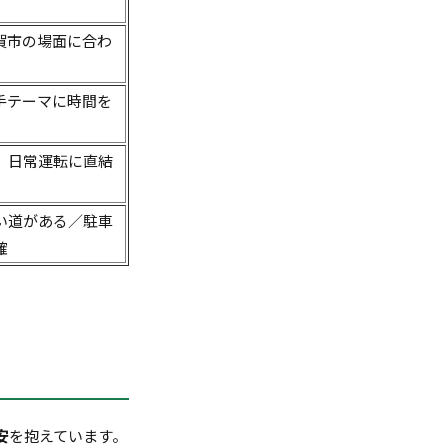
賀市の場面に合わ
手テーマに時間を
、日常運転に直結
い道がある／駐車
確
安
を抱えています。