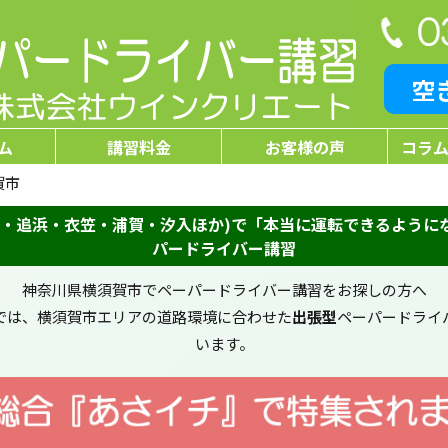
空
ム
講習料金
お客様の声
コラム
賀市
浜・追浜・衣笠・浦賀・汐入ほか)で「本当に運転できるように
パードライバー講習
神奈川県横須賀市でペーパードライバー講習をお探しの方へ
では、横須賀市エリアの道路環境に合わせた
出張型
ペーパードライ
います。