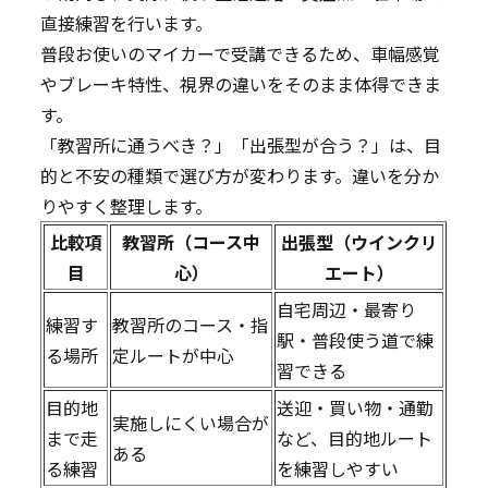
直接練習を行います。
普段お使いのマイカーで受講できるため、車幅感覚
やブレーキ特性、視界の違いをそのまま体得できま
す。
「教習所に通うべき？」「出張型が合う？」は、目
的と不安の種類で選び方が変わります。違いを分か
りやすく整理します。
比較項
教習所（コース中
出張型（ウインクリ
目
心）
エート）
自宅周辺・最寄り
練習す
教習所のコース・指
駅・普段使う道で練
る場所
定ルートが中心
習できる
目的地
送迎・買い物・通勤
実施しにくい場合が
まで走
など、目的地ルート
ある
る練習
を練習しやすい