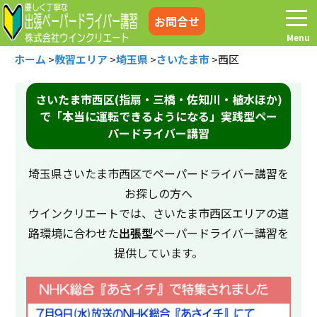
お問合せ
ホーム
>
教習エリア
>
埼玉県
>
さいたま市
>
西区
さいたま市西区(指扇・三橋・佐知川・植水ほか)
で「本当に運転できるようになる」実践型ペー
ホーム
お電話はこちら
パードライバー講習
プログラム
講習料金
埼玉県さいたま市西区でペーパードライバー講習を
お探しの方へ
お客様の声
コラム&トピックス
ウインクリエートでは、さいたま市西区エリアの道
路環境に合わせた
出張型
ペーパードライバー講習を
提供しています。
よくある質問
空き状況
出張地域
メディア紹介