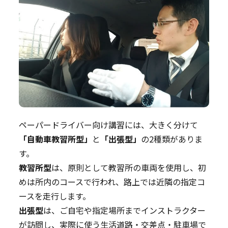
ペーパードライバー向け講習には、大きく分けて
「自動車教習所型」
と
「出張型」
の2種類がありま
す。
教習所型
は、原則として教習所の車両を使用し、初
めは所内のコースで行われ、路上では近隣の指定コ
ースを走行します。
出張型
は、ご自宅や指定場所までインストラクター
が訪問し、実際に使う生活道路・交差点・駐車場で