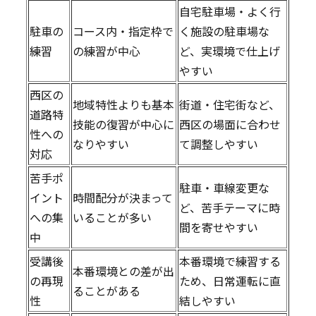
自宅駐車場・よく行
駐車の
コース内・指定枠で
く施設の駐車場な
練習
の練習が中心
ど、実環境で仕上げ
やすい
西区の
地域特性よりも基本
街道・住宅街など、
道路特
技能の復習が中心に
西区の場面に合わせ
性への
なりやすい
て調整しやすい
対応
苦手ポ
駐車・車線変更な
イント
時間配分が決まって
ど、苦手テーマに時
への集
いることが多い
間を寄せやすい
中
受講後
本番環境で練習する
本番環境との差が出
の再現
ため、日常運転に直
ることがある
性
結しやすい