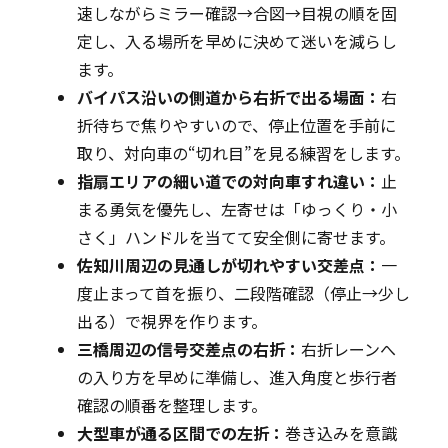
速しながらミラー確認→合図→目視の順を固
定し、入る場所を早めに決めて迷いを減らし
ます。
バイパス沿いの側道から右折で出る場面：
右
折待ちで焦りやすいので、停止位置を手前に
取り、対向車の“切れ目”を見る練習をします。
指扇エリアの細い道での対向車すれ違い：
止
まる勇気を優先し、左寄せは「ゆっくり・小
さく」ハンドルを当てて安全側に寄せます。
佐知川周辺の見通しが切れやすい交差点：
一
度止まって首を振り、二段階確認（停止→少し
出る）で視界を作ります。
三橋周辺の信号交差点の右折：
右折レーンへ
の入り方を早めに準備し、進入角度と歩行者
確認の順番を整理します。
大型車が通る区間での左折：
巻き込みを意識