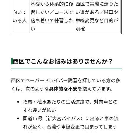
基礎から体系的に復
西区で実際に走りた
向いて
習したい／コースで
い道がある／駐車や
いる人
落ち着いて練習した
車線変更など目的が
い
明確
西区でこんなお悩みはありませんか？
西区でペーパードライバー講習を探している方の多
くは、次のような
具体的な不安
を抱えています。
指扇・植水あたりの生活道路で、対向車との
すれ違いが怖い
国道17号（新大宮バイパス）に出ると車の流
れが速く、合流や車線変更で固まってしまう