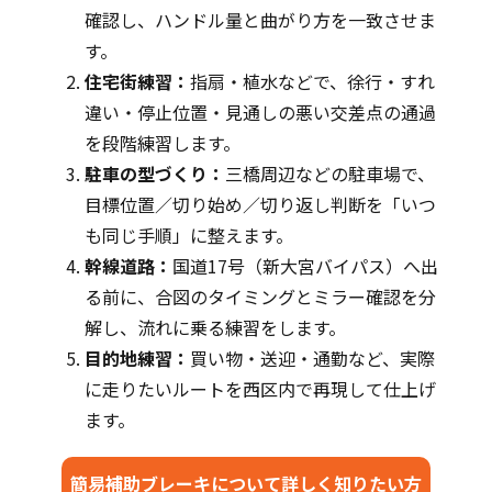
確認し、ハンドル量と曲がり方を一致させま
す。
住宅街練習：
指扇・植水などで、徐行・すれ
違い・停止位置・見通しの悪い交差点の通過
を段階練習します。
駐車の型づくり：
三橋周辺などの駐車場で、
目標位置／切り始め／切り返し判断を「いつ
も同じ手順」に整えます。
幹線道路：
国道17号（新大宮バイパス）へ出
る前に、合図のタイミングとミラー確認を分
解し、流れに乗る練習をします。
目的地練習：
買い物・送迎・通勤など、実際
に走りたいルートを西区内で再現して仕上げ
ます。
簡易補助ブレーキについて詳しく知りたい方