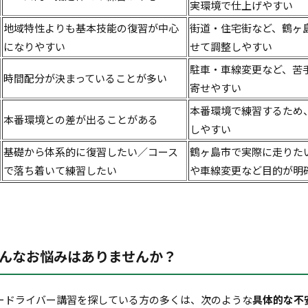
実環境で仕上げやすい
地域特性よりも基本技能の復習が中心
街道・住宅街など、鶴ヶ
になりやすい
せて調整しやすい
駐車・車線変更など、苦
時間配分が決まっていることが多い
寄せやすい
本番環境で練習するため
本番環境との差が出ることがある
しやすい
基礎から体系的に復習したい／コース
鶴ヶ島市で実際に走りた
で落ち着いて練習したい
や車線変更など目的が明
んなお悩みはありませんか？
ードライバー講習を探している方の多くは、次のような
具体的な不