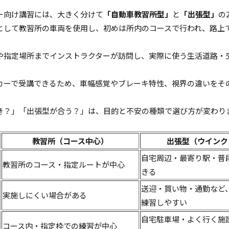
ー向け講習には、大きく分けて
「自動車教習所型」
と
「出張型」
の
として教習所の車両を使用し、初めは所内のコースで行われ、路上
や指定場所までインストラクターが訪問し、実際に使う生活道路・
。
カーで受講できるため、車幅感覚やブレーキ特性、視界の違いをそ
き？」「出張型が合う？」は、目的と不安の種類で選び方が変わり
。
教習所（コース中心）
出張型（ウインク
自宅周辺・最寄り駅・普
教習所のコース・指定ルートが中心
きる
送迎・買い物・通勤など
実施しにくい場合がある
練習しやすい
自宅駐車場・よく行く施
コース内・指定枠での練習が中心