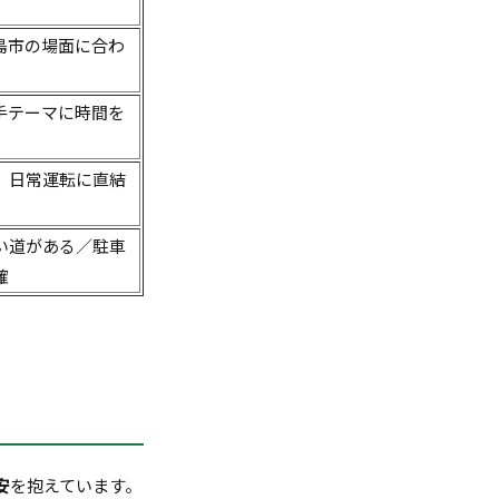
島市の場面に合わ
手テーマに時間を
、日常運転に直結
い道がある／駐車
確
安
を抱えています。