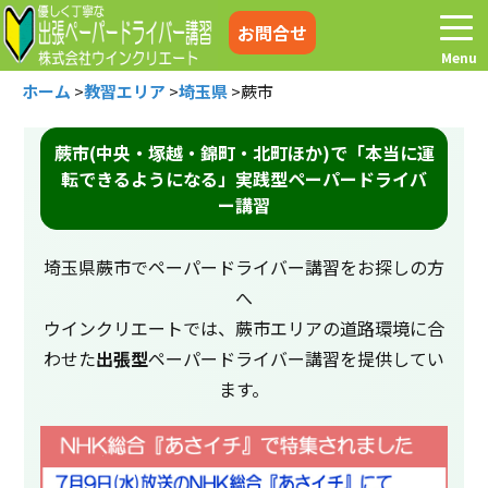
お問合せ
ホーム
>
教習エリア
>
埼玉県
>
蕨市
蕨市(中央・塚越・錦町・北町ほか)で「本当に運
転できるようになる」実践型ペーパードライバ
ホーム
お電話はこちら
ー講習
プログラム
講習料金
埼玉県蕨市でペーパードライバー講習をお探しの方
へ
お客様の声
コラム&トピックス
ウインクリエートでは、蕨市エリアの道路環境に合
わせた
出張型
ペーパードライバー講習を提供してい
ます。
よくある質問
空き状況
出張地域
メディア紹介