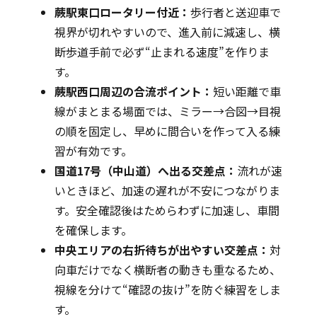
蕨駅東口ロータリー付近：
歩行者と送迎車で
視界が切れやすいので、進入前に減速し、横
断歩道手前で必ず“止まれる速度”を作りま
す。
蕨駅西口周辺の合流ポイント：
短い距離で車
線がまとまる場面では、ミラー→合図→目視
の順を固定し、早めに間合いを作って入る練
習が有効です。
国道17号（中山道）へ出る交差点：
流れが速
いときほど、加速の遅れが不安につながりま
す。安全確認後はためらわずに加速し、車間
を確保します。
中央エリアの右折待ちが出やすい交差点：
対
向車だけでなく横断者の動きも重なるため、
視線を分けて“確認の抜け”を防ぐ練習をしま
す。