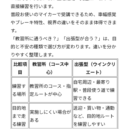
直接練習を行います。
普段お使いのマイカーで受講できるため、車幅感覚
やブレーキ特性、視界の違いをそのまま体得できま
す。
「教習所に通うべき？」「出張型が合う？」は、目
的と不安の種類で選び方が変わります。違いを分か
りやすく整理します。
比較項
教習所（コース中
出張型（ウインクリ
目
心）
エート）
自宅周辺・最寄り
練習す
教習所のコース・指
駅・普段使う道で練
る場所
定ルートが中心
習できる
目的地
送迎・買い物・通勤
実施しにくい場合が
まで走
など、目的地ルート
ある
る練習
を練習しやすい