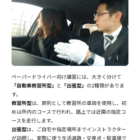
ペーパードライバー向け講習には、大きく分けて
「自動車教習所型」
と
「出張型」
の2種類がありま
す。
教習所型
は、原則として教習所の車両を使用し、初
めは所内のコースで行われ、路上では近隣の指定コ
ースを走行します。
出張型
は、ご自宅や指定場所までインストラクター
が訪問し、実際に使う生活道路・交差点・駐車場で