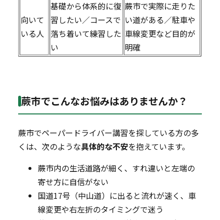
基礎から体系的に復
蕨市で実際に走りた
向いて
習したい／コースで
い道がある／駐車や
いる人
落ち着いて練習した
車線変更など目的が
い
明確
蕨市でこんなお悩みはありませんか？
蕨市でペーパードライバー講習を探している方の多
くは、次のような
具体的な不安
を抱えています。
蕨市内の生活道路が細く、すれ違いと左端の
寄せ方に自信がない
国道17号（中山道）に出ると流れが速く、車
線変更や右左折のタイミングで迷う