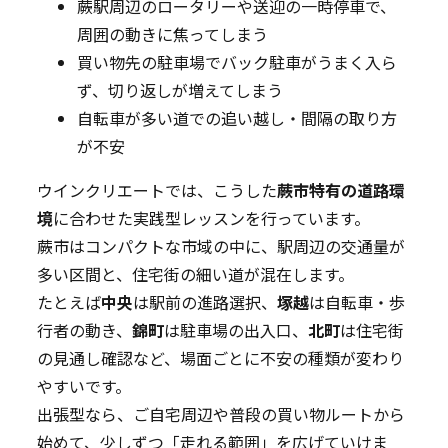
蕨駅周辺のロータリーや送迎の一時停車で、
周囲の動きに焦ってしまう
買い物先の駐車場でバック駐車がうまく入ら
ず、切り返しが増えてしまう
自転車が多い道での追い越し・間隔の取り方
が不安
ウインクリエートでは、こうした
蕨市特有の道路環
境
に合わせた実践型レッスンを行っています。
蕨市はコンパクトな市域の中に、駅周辺の交通量が
多い区間と、住宅街の細い道が混在します。
たとえば
中央
は駅前の進路選択、
塚越
は自転車・歩
行者の動き、
錦町
は駐車場の出入口、
北町
は住宅街
の見通し確認など、場面ごとに不安の種類が変わり
やすいです。
出張型なら、ご自宅周辺や普段の買い物ルートから
始めて、少しずつ「走れる範囲」を広げていけま