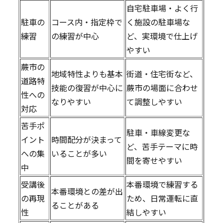
自宅駐車場・よく行
駐車の
コース内・指定枠で
く施設の駐車場な
練習
の練習が中心
ど、実環境で仕上げ
やすい
蕨市の
地域特性よりも基本
街道・住宅街など、
道路特
技能の復習が中心に
蕨市の場面に合わせ
性への
なりやすい
て調整しやすい
対応
苦手ポ
駐車・車線変更な
イント
時間配分が決まって
ど、苦手テーマに時
への集
いることが多い
間を寄せやすい
中
受講後
本番環境で練習する
本番環境との差が出
の再現
ため、日常運転に直
ることがある
性
結しやすい