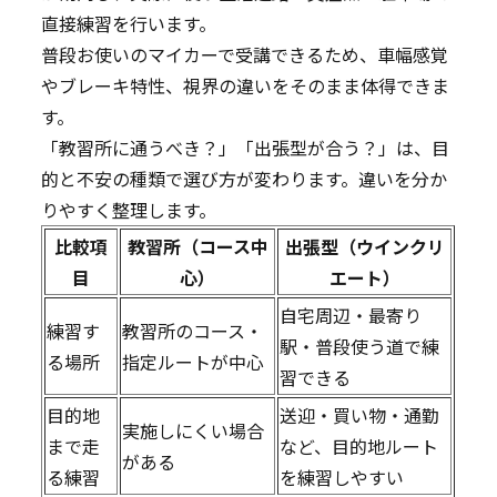
直接練習を行います。
普段お使いのマイカーで受講できるため、車幅感覚
やブレーキ特性、視界の違いをそのまま体得できま
す。
「教習所に通うべき？」「出張型が合う？」は、目
的と不安の種類で選び方が変わります。違いを分か
りやすく整理します。
比較項
教習所（コース中
出張型（ウインクリ
目
心）
エート）
自宅周辺・最寄り
練習す
教習所のコース・
駅・普段使う道で練
る場所
指定ルートが中心
習できる
目的地
送迎・買い物・通勤
実施しにくい場合
まで走
など、目的地ルート
がある
る練習
を練習しやすい