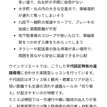
多い道で、右左折の手順に自信がない
大手町・丸の内の大きな交差点で、車線選択
が遅れて焦ってしまいそう
九段下～麹町の坂道やカーブで、ブレーキの
加減と車間距離が不安
地下駐車場のスロープや狭い入口で、車幅感
覚をつかめず入庫をためらってしまう
タクシーや配送車の急な停車が多い場所で、
周囲を見ながら安全に減速できるか心配
ウインクリエートでは、こうした
千代田区特有の道
路環境
に合わせた実践型レッスンを行っています。
千代田区はオフィス街と観光・商業エリアが近く、
短い距離でも交通の流れや道路ルールの「切り替
え」が起きやすいのが特徴です。
たとえば神田では一方通行や細い路地の出入りが多
く、秋葉原周辺では路上駐停車や歩行者・自転車の