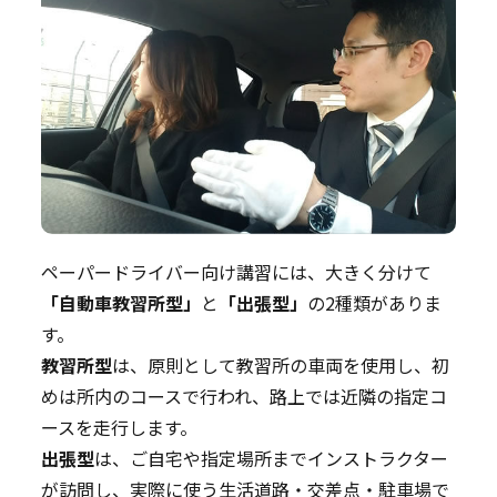
ペーパードライバー向け講習には、大きく分けて
「自動車教習所型」
と
「出張型」
の2種類がありま
す。
教習所型
は、原則として教習所の車両を使用し、初
めは所内のコースで行われ、路上では近隣の指定コ
ースを走行します。
出張型
は、ご自宅や指定場所までインストラクター
が訪問し、実際に使う生活道路・交差点・駐車場で