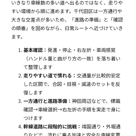
いきなり車線数の多い道へ出るのではなく、走りや
すい環境から順に進めます。千代田区は一方通行や
大きな交差点が多いため、「進路の準備」と「確認
の順番」を固めながら、日常ルートへ近づけていき
ます。
基本確認：
発進・停止・右左折・車両感覚
（ハンドル量と曲がり方の一致）を落ち着い
て整理します
走りやすい道で慣れる：
交通量が比較的安定
した区間で、合図・目視・減速のセットを反
復します
一方通行と進路準備：
神田周辺などで、標識
確認→車線選択→右左折の手順を実走で身に
つけます
幹線道路に段階的に挑戦：
靖国通り・外堀通
りなどで、流れに乗る加速と安全な車線変更