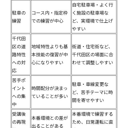
自宅駐車場・よく行
駐車の
コース内・指定枠
く施設の駐車場な
練習
での練習が中心
ど、実環境で仕上げ
やすい
千代田
区の道
地域特性よりも基
街道・住宅街など、
路特性
本技能の復習が中
千代田区の場面に合
への対
心になりやすい
わせて調整しやすい
応
苦手ポ
駐車・車線変更な
イント
時間配分が決まっ
ど、苦手テーマに時
への集
ていることが多い
間を寄せやすい
中
受講後
本番環境で練習する
本番環境との差が
の再現
ため、日常運転に直
出ることがある