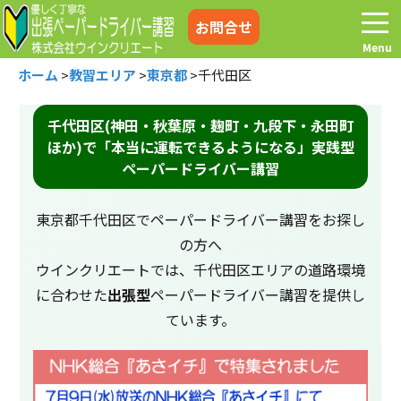
お問合せ
ホーム
>
教習エリア
>
東京都
>
千代田区
千代田区(神田・秋葉原・麹町・九段下・永田町
ほか)で「本当に運転できるようになる」実践型
ホーム
お電話はこちら
ペーパードライバー講習
プログラム
講習料金
東京都千代田区でペーパードライバー講習をお探し
の方へ
お客様の声
コラム&トピックス
ウインクリエートでは、千代田区エリアの道路環境
に合わせた
出張型
ペーパードライバー講習を提供し
ています。
よくある質問
空き状況
出張地域
メディア紹介