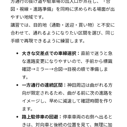
方通行の抜け道や駐車場の出入口が点在し、「合
図・視線・進路準備」を同時に求められる場面が出
やすい地域です。
講習では、目的地（通勤・送迎・買い物）と不安に
合わせて、通れるようになりたい区間を選び、同じ
手順で再現できるように練習します。
大きな交差点での車線選択：
直前で迷うと急
な進路変更になりやすいので、手前から標識
確認→ミラー→合図→目視の順で準備しま
す。
一方通行の連続区間：
神田周辺は曲がれる方
向が限定されるため、曲がる前に次の進路を
イメージし、早めに減速して確認時間を作り
ます。
路上駐停車の回避：
停車車両の右側へ出ると
きは、対向車と後続の位置を見て、無理に加