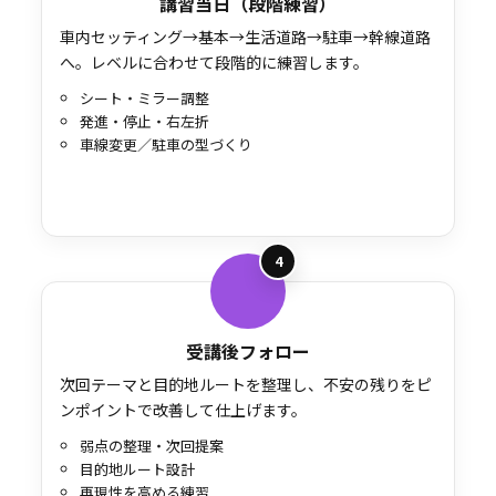
講習当日（段階練習）
車内セッティング→基本→生活道路→駐車→幹線道路
へ。レベルに合わせて段階的に練習します。
シート・ミラー調整
発進・停止・右左折
車線変更／駐車の型づくり
4
受講後フォロー
次回テーマと目的地ルートを整理し、不安の残りをピ
ンポイントで改善して仕上げます。
弱点の整理・次回提案
目的地ルート設計
再現性を高める練習