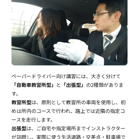
ペーパードライバー向け講習には、大きく分けて
「自動車教習所型」
と
「出張型」
の2種類がありま
す。
教習所型
は、原則として教習所の車両を使用し、初
めは所内のコースで行われ、路上では近隣の指定コ
ースを走行します。
出張型
は、ご自宅や指定場所までインストラクター
が訪問し、実際に使う生活道路・交差点・駐車場で