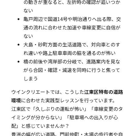
の動きが重なると、左折時の確認が追いつか
ない
亀戸周辺で国道14号や明治通りへ出る際、交
通の流れに合わせた加速や車線変更に自信が
ない
大島・砂町方面の生活道路で、対向車とのす
れ違いや路上駐車車両の脇を通るのが怖い
橋の前後や湾岸部の分岐で、進路案内を見な
がら合図・確認・減速を同時に行うと焦って
しまう
ウインクリエートでは、こうした
江東区特有の道路
環境
に合わせた実践型レッスンを行っています。
江東区で「久しぶりの運転が怖い」「車線変更のタ
イミングが分からない」「駐車場への出入りが心
配」と感じていませんか？
豊洲の幅が広い道路、門前仲町・木場の歩行者や自