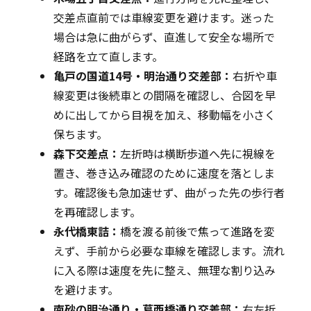
交差点直前では車線変更を避けます。迷った
場合は急に曲がらず、直進して安全な場所で
経路を立て直します。
亀戸の国道14号・明治通り交差部：
右折や車
線変更は後続車との間隔を確認し、合図を早
めに出してから目視を加え、移動幅を小さく
保ちます。
森下交差点：
左折時は横断歩道へ先に視線を
置き、巻き込み確認のために速度を落としま
す。確認後も急加速せず、曲がった先の歩行者
を再確認します。
永代橋東詰：
橋を渡る前後で焦って進路を変
えず、手前から必要な車線を確認します。流れ
に入る際は速度を先に整え、無理な割り込み
を避けます。
南砂の明治通り・葛西橋通り交差部：
右左折