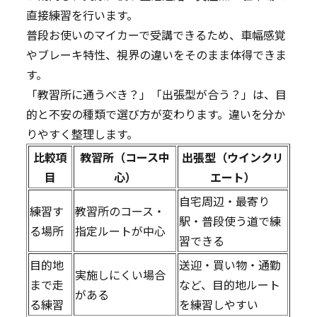
直接練習を行います。
普段お使いのマイカーで受講できるため、車幅感覚
やブレーキ特性、視界の違いをそのまま体得できま
す。
「教習所に通うべき？」「出張型が合う？」は、目
的と不安の種類で選び方が変わります。違いを分か
りやすく整理します。
比較項
教習所（コース中
出張型（ウインクリ
目
心）
エート）
自宅周辺・最寄り
練習す
教習所のコース・
駅・普段使う道で練
る場所
指定ルートが中心
習できる
目的地
送迎・買い物・通勤
実施しにくい場合
まで走
など、目的地ルート
がある
る練習
を練習しやすい