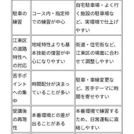
自宅駐車場・よく行
駐車の
コース内・指定枠
く施設の駐車場な
練習
での練習が中心
ど、実環境で仕上げ
やすい
江東区
地域特性よりも基
街道・住宅街など、
の道路
本技能の復習が中
江東区の場面に合わ
特性へ
心になりやすい
せて調整しやすい
の対応
苦手ポ
駐車・車線変更な
イント
時間配分が決まっ
ど、苦手テーマに時
への集
ていることが多い
間を寄せやすい
中
受講後
本番環境で練習する
本番環境との差が
の再現
ため、日常運転に直
出ることがある
性
結しやすい