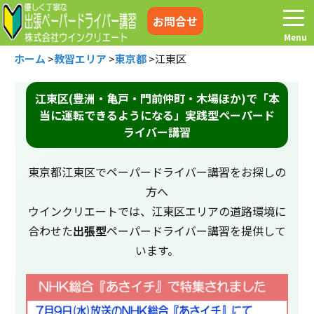
お問合せ
ホーム
>
教習エリア
>
東京都
>
江東区
江東区(豊洲・亀戸・門前仲町・木場ほか)で「本
当に運転できるようになる」実践型ペーパード
ホーム
お電話はこちら
ライバー講習
プログラム
講習料金
東京都江東区でペーパードライバー講習をお探しの
方へ
お客様の声
コラム&トピックス
ウインクリエートでは、江東区エリアの道路環境に
合わせた
出張型
ペーパードライバー講習を提供して
います。
よくある質問
空き状況
出張地域
メディア紹介