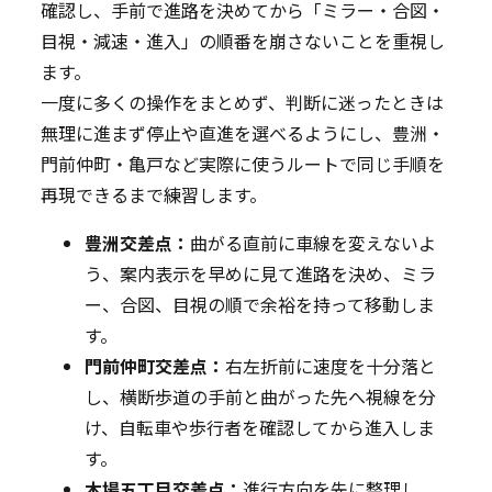
確認し、手前で進路を決めてから「ミラー・合図・
目視・減速・進入」の順番を崩さないことを重視し
ます。
一度に多くの操作をまとめず、判断に迷ったときは
無理に進まず停止や直進を選べるようにし、豊洲・
門前仲町・亀戸など実際に使うルートで同じ手順を
再現できるまで練習します。
豊洲交差点：
曲がる直前に車線を変えないよ
う、案内表示を早めに見て進路を決め、ミラ
ー、合図、目視の順で余裕を持って移動しま
す。
門前仲町交差点：
右左折前に速度を十分落と
し、横断歩道の手前と曲がった先へ視線を分
け、自転車や歩行者を確認してから進入しま
す。
木場五丁目交差点：
進行方向を先に整理し、