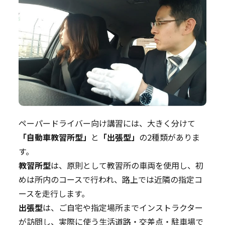
ペーパードライバー向け講習には、大きく分けて
「自動車教習所型」
と
「出張型」
の2種類がありま
す。
教習所型
は、原則として教習所の車両を使用し、初
めは所内のコースで行われ、路上では近隣の指定コ
ースを走行します。
出張型
は、ご自宅や指定場所までインストラクター
が訪問し、実際に使う生活道路・交差点・駐車場で