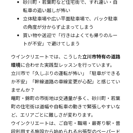
砂川町・若葉町など住宅街で、すれ違い・自
転車の追い越しが怖い
立体駐車場や広い平面駐車場で、バック駐車
の角度が分からず止まってしまう
買い物や送迎で「行きはよくても帰りのルー
トが不安」で避けてしまう
ウインクリエートでは、こうした
立川市特有の道路
環境
に合わせた実践型レッスンを行っています。
立川市で「久しぶりの運転が怖い」「駐車ができる
か不安」「幹線道路の車線変更が心配」と感じてい
ませんか？
曙町・錦町の市街地は交通量が多く、砂川町・若葉
町の住宅街は道幅や自転車の動きで緊張しやすいな
ど、エリアごとに難しさが変わります。
ウインクリエートは、ご自宅・職場・最寄り駅・普
段利用する施設から始められる出張型のペーパード