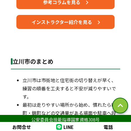
参考コラムを見る
インストラクター紹介を見る
立川市のまとめ
立川市は市街地と住宅街の切り替えが早く、
練習の順番を工夫すると不安が減りやすいで
す。
最初は走りやすい場所から始め、慣れたら曙
町・錦町などの交通量がある場面や駐車へ段
公安委員会技能指導国家資格308号
階的に広げるのがおすすめです。
お問合せ
LINE
電話
出張型なら、自宅周辺やよく行く施設をゴー