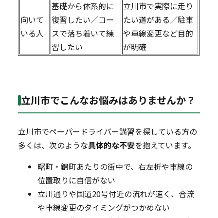
基礎から体系的に
立川市で実際に走り
向いて
復習したい／コー
たい道がある／駐車
いる人
スで落ち着いて練
や車線変更など目的
習したい
が明確
立川市でこんなお悩みはありませんか？
立川市でペーパードライバー講習を探している方の
多くは、次のような
具体的な不安
を抱えています。
曙町・錦町あたりの街中で、右左折や車線の
位置取りに自信がない
立川通りや国道20号付近の流れが速く、合流
や車線変更のタイミングがつかめない