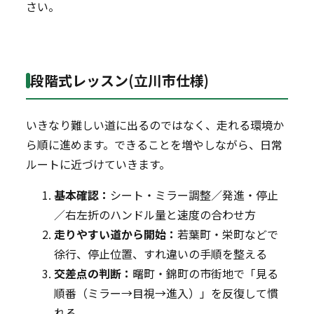
さい。
段階式レッスン(立川市仕様)
いきなり難しい道に出るのではなく、走れる環境か
ら順に進めます。できることを増やしながら、日常
ルートに近づけていきます。
基本確認：
シート・ミラー調整／発進・停止
／右左折のハンドル量と速度の合わせ方
走りやすい道から開始：
若葉町・栄町などで
徐行、停止位置、すれ違いの手順を整える
交差点の判断：
曙町・錦町の市街地で「見る
順番（ミラー→目視→進入）」を反復して慣
れる