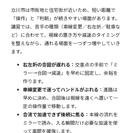
立川市は市街地と住宅街が近いため、短い距離で
「操作」と「判断」が続きやすい場面があります。
講習では、苦手の種類（車線変更／右左折／駐車な
ど）に合わせて、視線の置き方や減速のタイミング
を整えながら、通れる場面を一つずつ増やしていき
ます。
右左折の合図が遅れる：
交差点の手前で「ミ
ラー→合図→減速」を早めに固定し、余裕を
作ります。
車線変更で迷ってハンドルがぶれる：
進路は
早めに決め、合図後は視線を遠くへ置いて一
定の操作量で移動します。
合流で加速できず後続に焦る：
本線の流れを
ミラーで読み、入る瞬間だけ必要な加速を使
って車間を確保します。