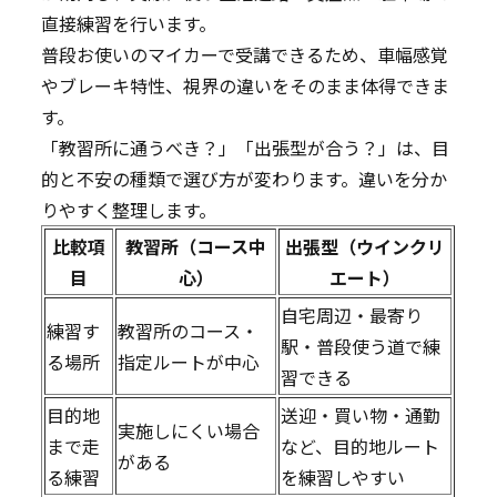
直接練習を行います。
普段お使いのマイカーで受講できるため、車幅感覚
やブレーキ特性、視界の違いをそのまま体得できま
す。
「教習所に通うべき？」「出張型が合う？」は、目
的と不安の種類で選び方が変わります。違いを分か
りやすく整理します。
比較項
教習所（コース中
出張型（ウインクリ
目
心）
エート）
自宅周辺・最寄り
練習す
教習所のコース・
駅・普段使う道で練
る場所
指定ルートが中心
習できる
目的地
送迎・買い物・通勤
実施しにくい場合
まで走
など、目的地ルート
がある
る練習
を練習しやすい