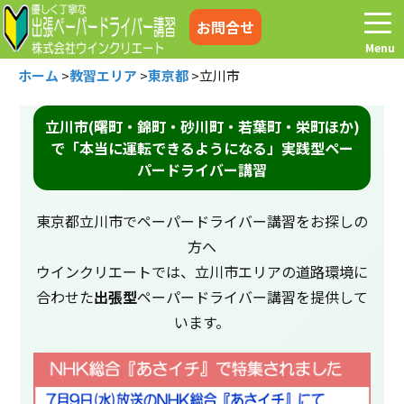
お問合せ
ホーム
>
教習エリア
>
東京都
>
立川市
立川市(曙町・錦町・砂川町・若葉町・栄町ほか)
で「本当に運転できるようになる」実践型ペー
ホーム
お電話はこちら
パードライバー講習
プログラム
講習料金
東京都立川市でペーパードライバー講習をお探しの
方へ
お客様の声
コラム&トピックス
ウインクリエートでは、立川市エリアの道路環境に
合わせた
出張型
ペーパードライバー講習を提供して
います。
よくある質問
空き状況
出張地域
メディア紹介