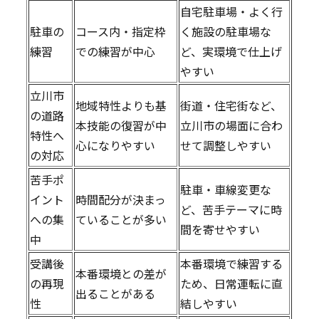
自宅駐車場・よく行
駐車の
コース内・指定枠
く施設の駐車場な
練習
での練習が中心
ど、実環境で仕上げ
やすい
立川市
地域特性よりも基
街道・住宅街など、
の道路
本技能の復習が中
立川市の場面に合わ
特性へ
心になりやすい
せて調整しやすい
の対応
苦手ポ
駐車・車線変更な
イント
時間配分が決まっ
ど、苦手テーマに時
への集
ていることが多い
間を寄せやすい
中
受講後
本番環境で練習する
本番環境との差が
の再現
ため、日常運転に直
出ることがある
性
結しやすい