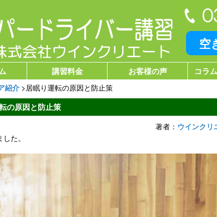
空
ム
講習料金
お客様の声
コラム
ア紹介
>
居眠り運転の原因と防止策
転の原因と防止策
著者：
ウインクリ
ました。