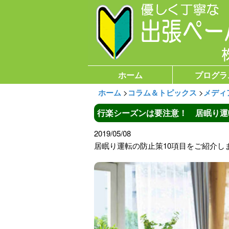
ホーム
プログラ
ホーム
>
コラム＆トピックス
>
メディ
行楽シーズンは要注意！ 居眠り運
2019/05/08
居眠り運転の防止策10項目をご紹介し