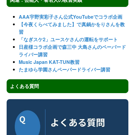
AAA宇野実彩子さん公式YouTubeでコラボ企画
【今夜くらべてみました】で真鍋かをりさんを教
習
「なぎスケ2」ユースケさんの運転をサポート
日産様コラボ企画で森三中 大島さんのペーパード
ライバー講習
Music Japan KAT-TUN教習
たまゆら学園さんペーパードライバー講習
よくある質問