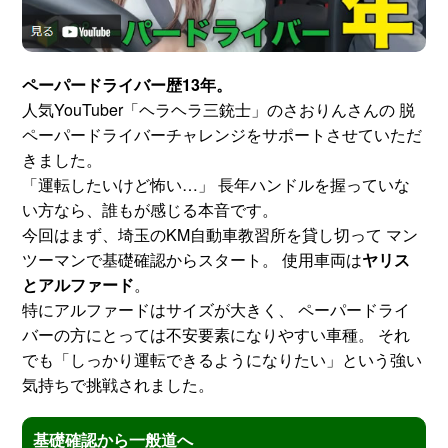
スタッフ紹介
申し込みフロー
ペーパードライバー歴13年。
簡易補助ブレーキと
キャンペーン
人気YouTuber「ヘラヘラ三銃士」のさおりんさんの 脱
は
ペーパードライバーチャレンジをサポートさせていただ
きました。
新着情報
会社概要
「運転したいけど怖い…」 長年ハンドルを握っていな
い方なら、誰もが感じる本音です。
今回はまず、埼玉のKM自動車教習所を貸し切って マン
ツーマンで基礎確認からスタート。 使用車両は
ヤリス
とアルファード
。
特にアルファードはサイズが大きく、 ペーパードライ
バーの方にとっては不安要素になりやすい車種。 それ
でも「しっかり運転できるようになりたい」という強い
気持ちで挑戦されました。
基礎確認から一般道へ