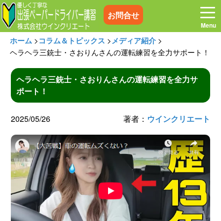
お問合せ
ホーム
>
コラム＆トピックス
>
メディア紹介
>
ヘラヘラ三銃士・さおりんさんの運転練習を全力サポート！
ヘラヘラ三銃士・さおりんさんの運転練習を全力サ
ホーム
お電話はこちら
ポート！
プログラム
講習料金
2025/05/26
著者：
ウインクリエート
お客様の声
コラム&トピックス
よくある質問
空き状況
出張地域
メディア紹介