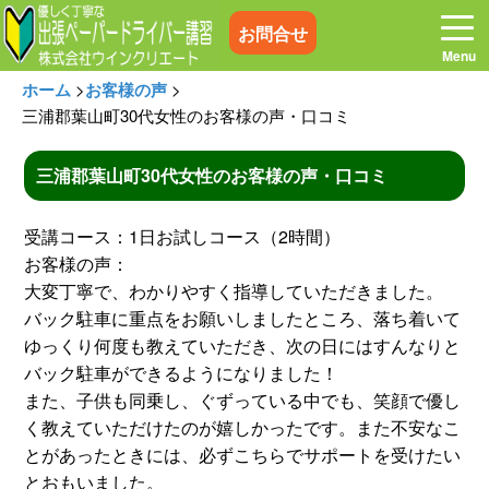
お問合せ
ホーム
>
お客様の声
>
三浦郡葉山町30代女性のお客様の声・口コミ
三浦郡葉山町30代女性のお客様の声・口コミ
ホーム
お電話はこちら
受講コース：1日お試しコース（2時間）
プログラム
講習料金
お客様の声：
大変丁寧で、わかりやすく指導していただきました。
バック駐車に重点をお願いしましたところ、落ち着いて
お客様の声
コラム&トピックス
ゆっくり何度も教えていただき、次の日にはすんなりと
バック駐車ができるようになりました！
よくある質問
空き状況
また、子供も同乗し、ぐずっている中でも、笑顔で優し
く教えていただけたのが嬉しかったです。また不安なこ
とがあったときには、必ずこちらでサポートを受けたい
出張地域
メディア紹介
とおもいました。