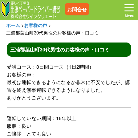
お問合せ
ホーム
>
お客様の声
>
三浦郡葉山町30代男性のお客様の声・口コミ
三浦郡葉山町30代男性のお客様の声・口コミ
ホーム
お電話はこちら
受講コース：3日間コース（1日2時間）
プログラム
講習料金
お客様の声：
最初は運転できるようになるか非常に不安でしたが、講
習を終え無事運転できるようになりました。
お客様の声
コラム&トピックス
ありがとうございます。
よくある質問
空き状況
運転していない期間：15年以上
服装：良い
出張地域
メディア紹介
ご挨拶：とても良い