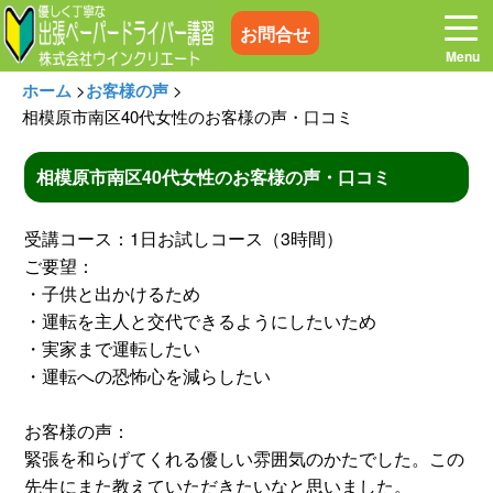
お問合せ
ホーム
>
お客様の声
>
相模原市南区40代女性のお客様の声・口コミ
相模原市南区40代女性のお客様の声・口コミ
ホーム
お電話はこちら
受講コース：1日お試しコース（3時間）
プログラム
講習料金
ご要望：
・子供と出かけるため
・運転を主人と交代できるようにしたいため
お客様の声
コラム&トピックス
・実家まで運転したい
・運転への恐怖心を減らしたい
よくある質問
空き状況
お客様の声：
緊張を和らげてくれる優しい雰囲気のかたでした。この
出張地域
メディア紹介
先生にまた教えていただきたいなと思いました。