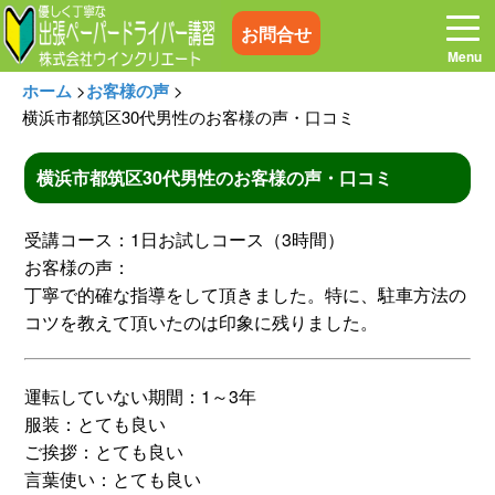
お問合せ
ホーム
>
お客様の声
>
横浜市都筑区30代男性のお客様の声・口コミ
横浜市都筑区30代男性のお客様の声・口コミ
ホーム
お電話はこちら
受講コース：1日お試しコース（3時間）
プログラム
講習料金
お客様の声：
丁寧で的確な指導をして頂きました。特に、駐車方法の
コツを教えて頂いたのは印象に残りました。
お客様の声
コラム&トピックス
運転していない期間：1～3年
よくある質問
空き状況
服装：とても良い
ご挨拶：とても良い
出張地域
メディア紹介
言葉使い：とても良い