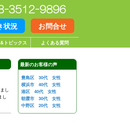
き状況
お問合せ
&トピックス
よくある質問
最新のお客様の声
豊島区 30代 女性
横浜市 40代 女性
れまし
港区 40代 女性
まし
朝霞市 30代 女性
中野区 20代 女性