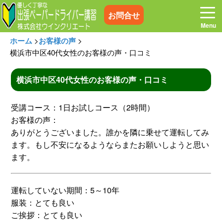
お問合せ
ホーム
>
お客様の声
>
横浜市中区40代女性のお客様の声・口コミ
横浜市中区40代女性のお客様の声・口コミ
ホーム
お電話はこちら
受講コース：1日お試しコース（2時間）
プログラム
講習料金
お客様の声：
ありがとうございました。誰かを隣に乗せて運転してみ
ます。もし不安になるようならまたお願いしようと思い
お客様の声
コラム&トピックス
ます。
よくある質問
空き状況
運転していない期間：5～10年
服装：とても良い
出張地域
メディア紹介
ご挨拶：とても良い