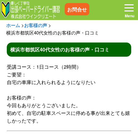
お問合せ
ホーム
>
お客様の声
>
横浜市都筑区40代女性のお客様の声・口コミ
横浜市都筑区40代女性のお客様の声・口コミ
ホーム
お電話はこちら
受講コース：1日コース（2時間）
プログラム
講習料金
ご要望：
自宅の車庫に入れられるようになりたい
お客様の声
コラム&トピックス
お客様の声：
今回もありがとうございました。
よくある質問
空き状況
初めて、自宅の駐車スペースに停める事が出来とても嬉
しかったです。
出張地域
メディア紹介