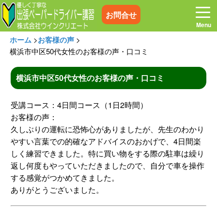
お問合せ
ホーム
>
お客様の声
>
横浜市中区50代女性のお客様の声・口コミ
横浜市中区50代女性のお客様の声・口コミ
ホーム
お電話はこちら
受講コース：4日間コース（1日2時間）
プログラム
講習料金
お客様の声：
久しぶりの運転に恐怖心がありましたが、先生のわかり
やすい言葉での的確なアドバイスのおかげで、4日間楽
お客様の声
コラム&トピックス
しく練習できました。特に買い物をする際の駐車は繰り
返し何度もやっていただきましたので、自分で車を操作
よくある質問
空き状況
する感覚がつかめてきました。
ありがとうございました。
出張地域
メディア紹介