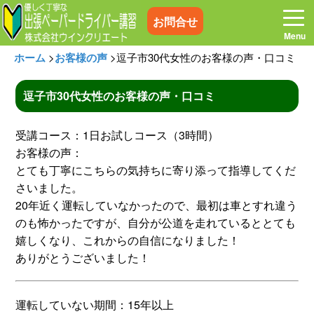
お問合せ
ホーム
>
お客様の声
>
逗子市30代女性のお客様の声・口コミ
逗子市30代女性のお客様の声・口コミ
ホーム
お電話はこちら
受講コース：1日お試しコース（3時間）
お客様の声：
プログラム
講習料金
とても丁寧にこちらの気持ちに寄り添って指導してくだ
さいました。
20年近く運転していなかったので、最初は車とすれ違う
お客様の声
コラム&トピックス
のも怖かったですが、自分が公道を走れているととても
嬉しくなり、これからの自信になりました！
よくある質問
空き状況
ありがとうございました！
出張地域
メディア紹介
運転していない期間：15年以上