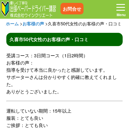
お問合せ
ホーム
>
お客様の声
>
久喜市50代女性のお客様の声・口コミ
久喜市50代女性のお客様の声・口コミ
ホーム
お電話はこちら
受講コース：3日間コース（1日2時間）
お客様の声：
プログラム
講習料金
指導を受けて本当に良かったと感謝しています。
サポーターさんは分かりやすく的確に教えてくれまし
た。
お客様の声
コラム&トピックス
ありがとうございました。
よくある質問
空き状況
運転していない期間：15年以上
服装：とても良い
出張地域
メディア紹介
ご挨拶：とても良い