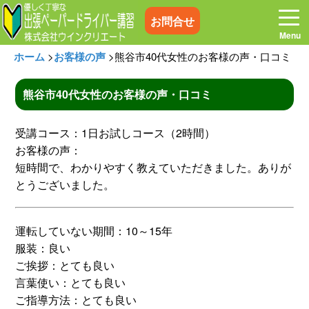
お問合せ
ホーム
>
お客様の声
>
熊谷市40代女性のお客様の声・口コミ
熊谷市40代女性のお客様の声・口コミ
ホーム
お電話はこちら
受講コース：1日お試しコース（2時間）
お客様の声：
プログラム
講習料金
短時間で、わかりやすく教えていただきました。ありが
とうございました。
お客様の声
コラム&トピックス
運転していない期間：10～15年
服装：良い
よくある質問
空き状況
ご挨拶：とても良い
言葉使い：とても良い
出張地域
メディア紹介
ご指導方法：とても良い