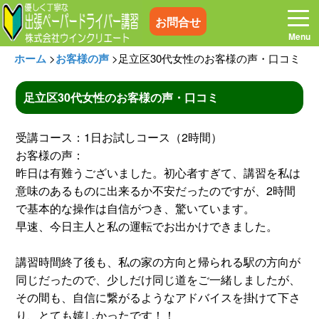
お問合せ
ホーム
>
お客様の声
>
足立区30代女性のお客様の声・口コミ
足立区30代女性のお客様の声・口コミ
ホーム
お電話はこちら
受講コース：1日お試しコース（2時間）
お客様の声：
プログラム
講習料金
昨日は有難うございました。初心者すぎて、講習を私は
意味のあるものに出来るか不安だったのですが、2時間
で基本的な操作は自信がつき、驚いています。
お客様の声
コラム&トピックス
早速、今日主人と私の運転でお出かけできました。
よくある質問
空き状況
講習時間終了後も、私の家の方向と帰られる駅の方向が
同じだったので、少しだけ同じ道をご一緒しましたが、
その間も、自信に繋がるようなアドバイスを掛けて下さ
出張地域
メディア紹介
り、とても嬉しかったです！！