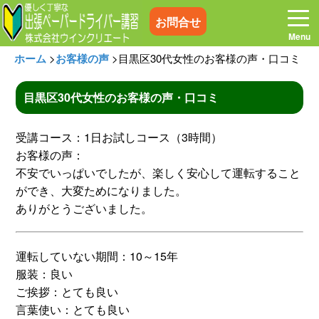
お問合せ
ホーム
>
お客様の声
>
目黒区30代女性のお客様の声・口コミ
目黒区30代女性のお客様の声・口コミ
ホーム
お電話はこちら
受講コース：1日お試しコース（3時間）
お客様の声：
プログラム
講習料金
不安でいっぱいでしたが、楽しく安心して運転すること
ができ、大変ためになりました。
ありがとうございました。
お客様の声
コラム&トピックス
運転していない期間：10～15年
よくある質問
空き状況
服装：良い
ご挨拶：とても良い
出張地域
メディア紹介
言葉使い：とても良い