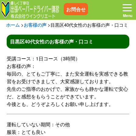
お問合せ
ホーム
>
お客様の声
>
目黒区40代女性のお客様の声・口コミ
目黒区40代女性のお客様の声・口コミ
ホーム
お電話はこちら
受講コース：1日コース（3時間）
お客様の声：
プログラム
講習料金
毎回の、とてもご丁寧に、また安全運転を実感できる教
習をお受けできまして、大変感謝しております。
先生のご指導のおかげで、家族からも静かな運転で安心
お客様の声
コラム&トピックス
だ、と感想をもらうことができています。
今後とも、どうぞよろしくお願い申し上げます。
よくある質問
空き状況
運転していない期間：その他
出張地域
メディア紹介
服装：とても良い