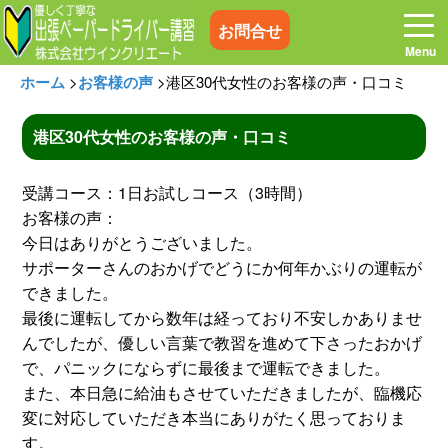
お問合せ
ホーム
>
お客様の声
>
港区30代女性のお客様の声・口コミ
港区30代女性のお客様の声・口コミ
ホーム
お電話はこちら
受講コース：1日お試しコース（3時間）
お客様の声：
プログラム
講習料金
今日はありがとうございました。
サポーターさんのおかげでどうにか何年かぶりの運転が
できました。
お客様の声
コラム&トピックス
最後に運転してから数年は経っており不安しかありませ
んでしたが、優しい言葉で教習を進めて下さったおかげ
よくある質問
空き状況
で、パニックにならずに最後まで運転できました。
また、本日急に給油もさせていただきましたが、臨機応
変に対応していただき本当にありがたく思っておりま
出張地域
メディア紹介
す。