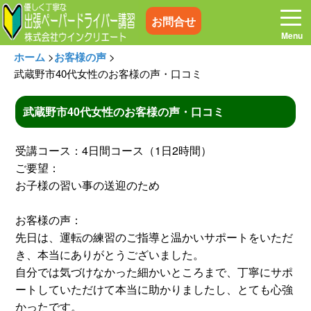
お問合せ
ホーム
>
お客様の声
>
武蔵野市40代女性のお客様の声・口コミ
武蔵野市40代女性のお客様の声・口コミ
ホーム
お電話はこちら
受講コース：4日間コース（1日2時間）
プログラム
講習料金
ご要望：
お子様の習い事の送迎のため
お客様の声
コラム&トピックス
お客様の声：
先日は、運転の練習のご指導と温かいサポートをいただ
よくある質問
空き状況
き、本当にありがとうございました。
自分では気づけなかった細かいところまで、丁寧にサポ
ートしていただけて本当に助かりましたし、とても心強
出張地域
メディア紹介
かったです。