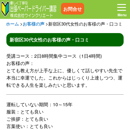
お問合せ
ホーム
>
お客様の声
>
新宿区30代女性のお客様の声・口コミ
新宿区30代女性のお客様の声・口コミ
ホーム
お電話はこちら
受講コース：2日8時間集中コース（1日4時間)
お客様の声：
プログラム
講習料金
とても教え方が上手な上に、優しくて話しやすい先生で
本当に幸運でした。これからはじっくり上達しつつ、運
転できる人生を楽しみたいと思います。
お客様の声
コラム&トピックス
運転していない期間：10～15年
よくある質問
空き状況
服装：とても良い
ご挨拶：とても良い
出張地域
メディア紹介
言葉使い：とても良い