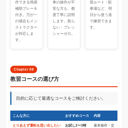
作できる簡易
車の操作が不
迎ルート・駐
補助ブレーキ
安な方も、都
車場など、明
付き。万が一
度丁寧に説明
日から使う道
の場合もイン
します。怒ら
で練習できま
ストラクター
ない・プレッ
す。
が対応しま
シャーゼロ。
す。
Chapter 06
教習コースの選び方
目的に応じて最適なコースをご検討ください。
こんな方に
おすすめコース
内容
とりあえず運転を思い出したい
お試し2〜3時
基本操作・交