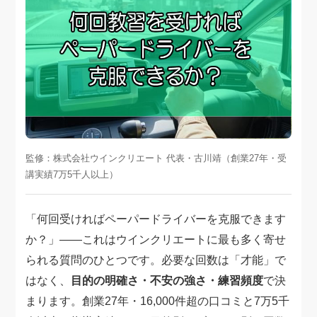
スタッフ紹介
申し込みフロー
簡易補助ブレーキと
キャンペーン
は
新着情報
会社概要
監修：株式会社ウインクリエート 代表・古川靖（創業27年・受
講実績7万5千人以上）
「何回受ければペーパードライバーを克服できます
か？」——これはウインクリエートに最も多く寄せ
られる質問のひとつです。必要な回数は「才能」で
はなく、
目的の明確さ・不安の強さ・練習頻度
で決
まります。創業27年・16,000件超の口コミと7万5千