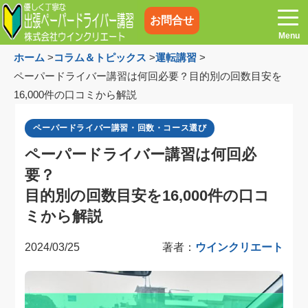
お問合せ
ホーム
>
コラム＆トピックス
>
運転講習
>
ペーパードライバー講習は何回必要？目的別の回数目安を
16,000件の口コミから解説
ホーム
お電話はこちら
ペーパードライバー講習・回数・コース選び
ペーパードライバー講習は何回必
プログラム
講習料金
要？
目的別の回数目安を16,000件の口コ
お客様の声
コラム&トピックス
ミから解説
よくある質問
空き状況
2024/03/25
著者：
ウインクリエート
出張地域
メディア紹介