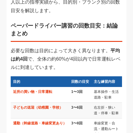
人以上の指導実績から、目的別・ブランク別の回数
目安を解説します。
ペーパードライバー講習の回数目安：結論
まとめ
必要な回数は目的によって大きく異なります。
平均
は約4回
で、全体の約60%が4回以内で日常運転レベ
ルに到達しています。
目的
回数の目安
主な練習内容
近所の買い物・日常運転
1〜3回
基本操作・生活
道路・駐車
子どもの送迎（幼稚園・学校）
3〜6回
右左折・狭い
道・停車・駐車
通勤（幹線道路・車線変更あり）
3〜8回
車線変更・合
流・通勤ルート