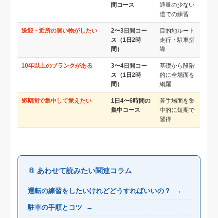
間コース
通量の少ない
道での練習
送迎・近所の買い物がしたい
2〜3日間コー
目的地ルート
ス（1日2時
走行・駐車指
間）
導
10年以上のブランクがある
3〜4日間コー
基礎から段階
ス（1日2時
的に全場面を
間）
網羅
短期間で集中して覚えたい
1日4〜6時間の
苦手場面を集
集中コース
中的に短期で
習得
📎 あわせて読みたい関連コラム
運転の練習をしたいけれどどうすればいいの？
→
駐車の手順とコツ
→