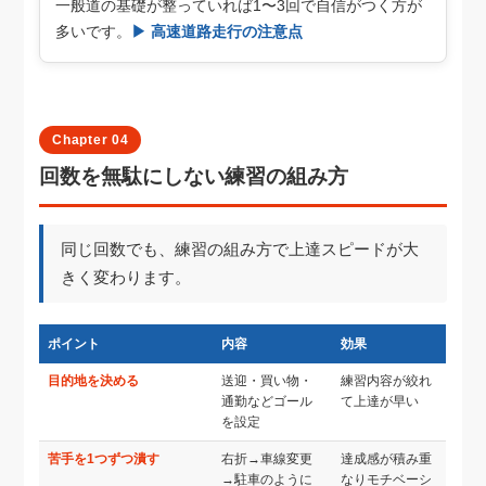
一般道の基礎が整っていれば1〜3回で自信がつく方が
多いです。
▶ 高速道路走行の注意点
Chapter 04
回数を無駄にしない練習の組み方
同じ回数でも、練習の組み方で上達スピードが大
きく変わります。
ポイント
内容
効果
目的地を決める
送迎・買い物・
練習内容が絞れ
通勤などゴール
て上達が早い
を設定
苦手を1つずつ潰す
右折→車線変更
達成感が積み重
→駐車のように
なりモチベーシ