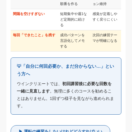
順番を作る
ョン維持
間隔を空けすぎない
短期集中や週1な
感覚が定着しや
ど定期的に続け
すく戻りにくい
る
毎回「できたこと」を残す
成功パターンを
次回の練習テー
言語化してメモ
マが明確になる
する
💡「自分に何回必要か、まだ分からない…」とい
う方へ
ウインクリエートでは、
初回講習後に必要な回数を
一緒に見直します
。無理に多くのコースを勧めるこ
とはありません。1回ずつ様子を見ながら進められま
す。
▶ 運転の練習をしたいけれどどうすればいい