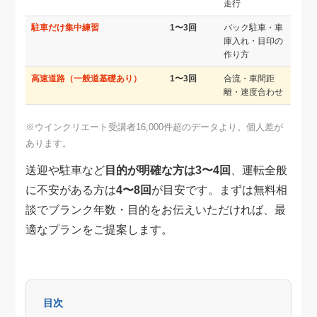
走行
駐車だけ集中練習
1〜3回
バック駐車・車
庫入れ・目印の
作り方
高速道路（一般道基礎あり）
1〜3回
合流・車間距
離・速度合わせ
※ウインクリエート受講者16,000件超のデータより。個人差が
あります。
送迎や駐車など
目的が明確な方は3〜4回
、運転全般
に不安がある方は
4〜8回
が目安です。まずは無料相
談でブランク年数・目的をお伝えいただければ、最
適なプランをご提案します。
目次