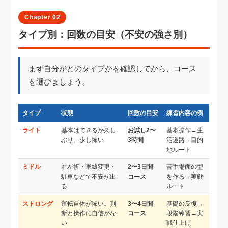
Chapter 02
タイプ別：回数の目安（不安の強さ別）
まず自分がどのタイプかを確認してから、コース
を選びましょう。
タイプ
状態
回数の目安
練習内容の例
ライト
基本はできるが久し
お試し2〜
基本操作→生
ぶり。少し怖い
3時間
活道路→目的
地ルート
ミドル
右左折・車線変更・
2〜3日間
苦手場面の型
駐車などで不安が出
コース
を作る→実戦
る
ルート
ストロング
運転自体が怖い。判
3〜4日間
基礎の反復→
断と操作に自信がな
コース
段階練習→実
い
戦仕上げ