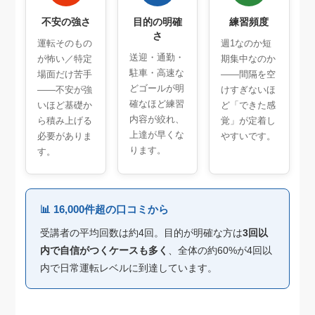
不安の強さ
目的の明確
練習頻度
さ
運転そのもの
週1なのか短
送迎・通勤・
が怖い／特定
期集中なのか
駐車・高速な
場面だけ苦手
——間隔を空
どゴールが明
——不安が強
けすぎないほ
確なほど練習
いほど基礎か
ど「できた感
内容が絞れ、
ら積み上げる
覚」が定着し
上達が早くな
必要がありま
やすいです。
ります。
す。
📊 16,000件超の口コミから
受講者の平均回数は約4回。目的が明確な方は
3回以
内で自信がつくケースも多く
、全体の約60%が4回以
内で日常運転レベルに到達しています。