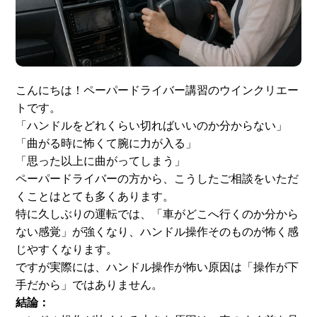
スタッフ紹介
申し込みフロー
簡易補助ブレーキと
キャンペーン
は
こんにちは！ペーパードライバー講習のウインクリエー
トです。
新着情報
会社概要
「ハンドルをどれくらい切ればいいのか分からない」
「曲がる時に怖くて腕に力が入る」
「思った以上に曲がってしまう」
ペーパードライバーの方から、こうしたご相談をいただ
くことはとても多くあります。
特に久しぶりの運転では、「車がどこへ行くのか分から
ない感覚」が強くなり、ハンドル操作そのものが怖く感
じやすくなります。
ですが実際には、ハンドル操作が怖い原因は「操作が下
手だから」ではありません。
結論：