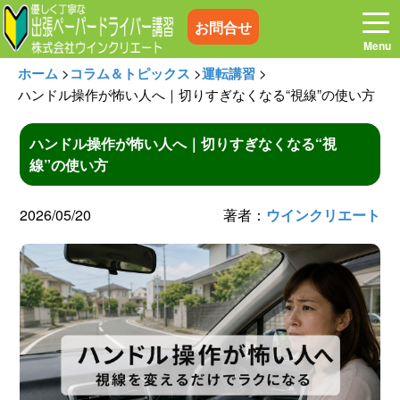
お問合せ
ホーム
>
コラム＆トピックス
>
運転講習
>
ハンドル操作が怖い人へ｜切りすぎなくなる“視線”の使い方
ハンドル操作が怖い人へ｜切りすぎなくなる“視
ホーム
お電話はこちら
線”の使い方
プログラム
講習料金
2026/05/20
著者：
ウインクリエート
お客様の声
コラム&トピックス
よくある質問
空き状況
出張地域
メディア紹介