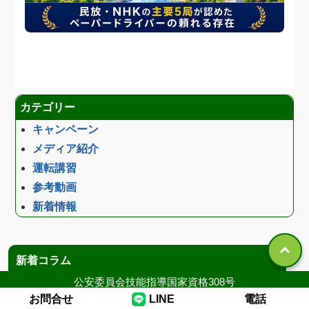
カテゴリー
キャンペーン
メディア紹介
運転講習
参考動画
新着情報
新着コラム
公安委員会技能指導国家資格308号
お問合せ
LINE
電話