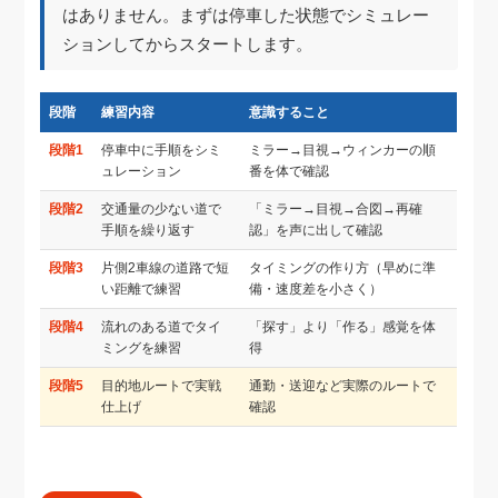
はありません。まずは停車した状態でシミュレー
ションしてからスタートします。
段階
練習内容
意識すること
段階1
停車中に手順をシミ
ミラー→目視→ウィンカーの順
ュレーション
番を体で確認
段階2
交通量の少ない道で
「ミラー→目視→合図→再確
手順を繰り返す
認」を声に出して確認
段階3
片側2車線の道路で短
タイミングの作り方（早めに準
い距離で練習
備・速度差を小さく）
段階4
流れのある道でタイ
「探す」より「作る」感覚を体
ミングを練習
得
段階5
目的地ルートで実戦
通勤・送迎など実際のルートで
仕上げ
確認