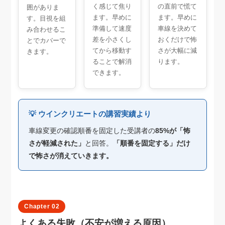
く感じて焦り
の直前で慌て
囲がありま
ます。早めに
ます。早めに
す。目視を組
準備して速度
車線を決めて
み合わせるこ
差を小さくし
おくだけで怖
とでカバーで
てから移動す
さが大幅に減
きます。
ることで解消
ります。
できます。
💡 ウインクリエートの講習実績より
車線変更の確認順番を固定した受講者の
85%が「怖
さが軽減された」
と回答。
「順番を固定する」だけ
で怖さが消えていきます。
Chapter 02
よくある失敗（不安が増える原因）