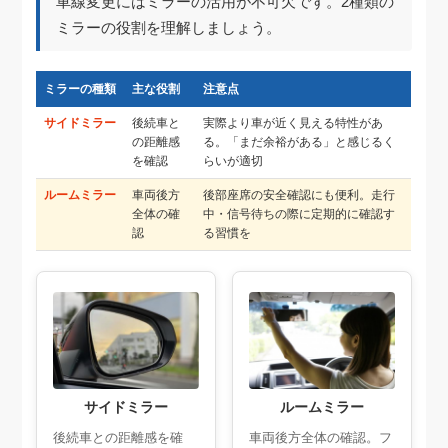
車線変更にはミラーの活用が不可欠です。2種類の
ミラーの役割を理解しましょう。
ミラーの種類
主な役割
注意点
サイドミラー
後続車と
実際より車が近く見える特性があ
の距離感
る。「まだ余裕がある」と感じるく
を確認
らいが適切
ルームミラー
車両後方
後部座席の安全確認にも便利。走行
全体の確
中・信号待ちの際に定期的に確認す
認
る習慣を
サイドミラー
ルームミラー
後続車との距離感を確
車両後方全体の確認。フ