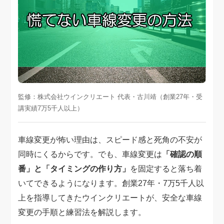
スタッフ紹介
申し込みフロー
簡易補助ブレーキと
キャンペーン
は
新着情報
会社概要
監修：株式会社ウインクリエート 代表・古川靖（創業27年・受
講実績7万5千人以上）
車線変更が怖い理由は、スピード感と死角の不安が
同時にくるからです。でも、車線変更は
「確認の順
番」と「タイミングの作り方」
を固定すると落ち着
いてできるようになります。創業27年・7万5千人以
上を指導してきたウインクリエートが、安全な車線
変更の手順と練習法を解説します。