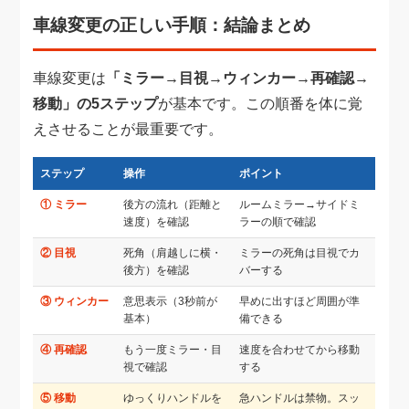
車線変更の正しい手順：結論まとめ
車線変更は
「ミラー→目視→ウィンカー→再確認→
移動」の5ステップ
が基本です。この順番を体に覚
えさせることが最重要です。
ステップ
操作
ポイント
① ミラー
後方の流れ（距離と
ルームミラー→サイドミ
速度）を確認
ラーの順で確認
② 目視
死角（肩越しに横・
ミラーの死角は目視でカ
後方）を確認
バーする
③ ウィンカー
意思表示（3秒前が
早めに出すほど周囲が準
基本）
備できる
④ 再確認
もう一度ミラー・目
速度を合わせてから移動
視で確認
する
⑤ 移動
ゆっくりハンドルを
急ハンドルは禁物。スッ