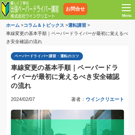
お問合せ
ホーム
>
コラム＆トピックス
>
運転講習
>
車線変更の基本手順｜ペーパードライバーが最初に覚えるべ
き安全確認の流れ
ホーム
お電話はこちら
ペーパードライバー講習・運転のコツ
車線変更の基本手順｜ペーパードラ
プログラム
講習料金
イバーが最初に覚えるべき安全確認
の流れ
お客様の声
コラム&トピックス
2024/02/07
著者：
ウインクリエート
よくある質問
空き状況
出張地域
メディア紹介