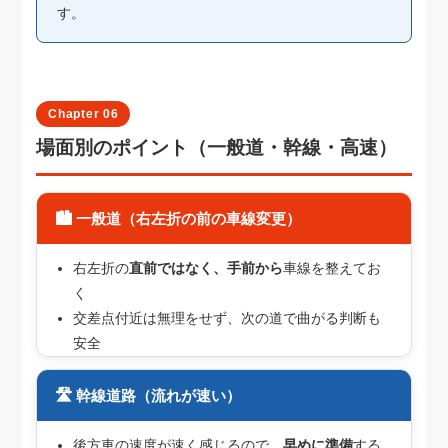
す。
Chapter 06
場面別のポイント（一般道・幹線・高速）
🏙️ 一般道（右左折の前の車線変更）
右左折の
直前ではなく、手前から
車線を整えてお
く
交差点付近は無理をせず、次の道で曲がる判断も
安全
🛣️ 幹線道路（流れが速い）
後方車の速度が速く感じるので、
早めに準備
する