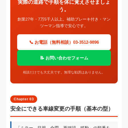
実際の道路で手順を体に覚えさせましょ
う。
創業27年・7万5千人以上。補助ブレーキ付き・マン
ツーマン指導で安心です。
📞 お電話（無料相談）03-3512-9896
📝 お問い合わせフォーム
相談だけでも大丈夫です。無理な勧誘はありません。
Chapter 03
安全にできる車線変更の手順（基本の型）
「ミラー→目視→合図→再確認→移動」の順番を