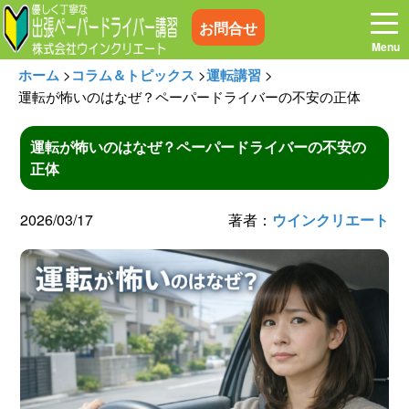
お問合せ
ホーム
>
コラム＆トピックス
>
運転講習
>
運転が怖いのはなぜ？ペーパードライバーの不安の正体
運転が怖いのはなぜ？ペーパードライバーの不安の
ホーム
お電話はこちら
正体
プログラム
講習料金
2026/03/17
著者：
ウインクリエート
お客様の声
コラム&トピックス
よくある質問
空き状況
出張地域
メディア紹介