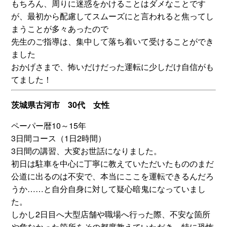
もちろん、周りに迷惑をかけることはダメなことです
が、最初から配慮してスムーズにと言われると焦ってし
まうことが多々あったので
先生のご指導は、集中して落ち着いて受けることができ
ました
おかげさまで、怖いだけだった運転に少しだけ自信がも
てました！
茨城県古河市 30代 女性
ペーパー暦10～15年
3日間コース（1日2時間）
3日間の講習、大変お世話になりました。
初日は駐車を中心に丁寧に教えていただいたもののまだ
公道に出るのは不安で、本当にここを運転できるんだろ
うか……と自分自身に対して疑心暗鬼になっていまし
た。
しかし2日目へ大型店舗や職場へ行った際、不安な箇所
や危なかった箇所をその都度教えていただき、特に恐怖