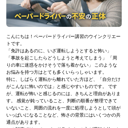
スタッフ紹介
申し込みフロー
簡易補助ブレーキと
キャンペーン
は
こんにちは！ペーパードライバー講習のウインクリエー
トです。
新着情報
会社概要
「免許はあるのに、いざ運転しようとすると怖い」
「事故を起こしたらどうしようと考えてしまう」 「周
りの車に迷惑をかけそうで落ち着かない」 このような
お悩みを持つ方はとても多くいらっしゃいます。
特に、しばらく運転から離れていた方ほど、「自分だけ
がこんなに怖いのでは」と感じやすいものです。 です
が、運転が怖いと感じるのには、きちんと理由がありま
す。 感覚が鈍っていること、判断の順番が整理できて
いないこと、周囲の流れを一度に処理しようとして頭が
いっぱいになることなど、怖さの背景にはいくつかの共
通点があります。