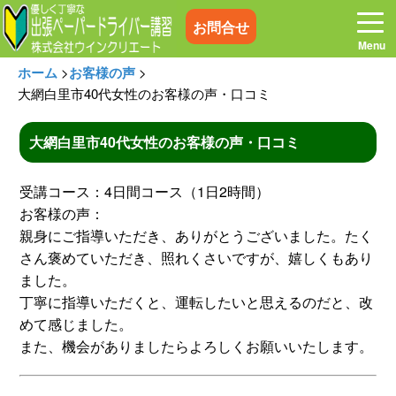
お問合せ
ホーム
>
お客様の声
>
大網白里市40代女性のお客様の声・口コミ
大網白里市40代女性のお客様の声・口コミ
ホーム
お電話はこちら
受講コース：4日間コース（1日2時間）
プログラム
講習料金
お客様の声：
親身にご指導いただき、ありがとうございました。たく
さん褒めていただき、照れくさいですが、嬉しくもあり
お客様の声
コラム&トピックス
ました。
丁寧に指導いただくと、運転したいと思えるのだと、改
よくある質問
空き状況
めて感じました。
また、機会がありましたらよろしくお願いいたします。
出張地域
メディア紹介