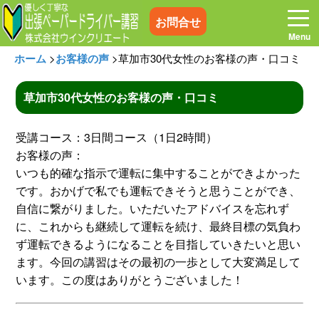
お問合せ
ホーム
>
お客様の声
>
草加市30代女性のお客様の声・口コミ
草加市30代女性のお客様の声・口コミ
ホーム
お電話はこちら
受講コース：3日間コース（1日2時間）
お客様の声：
プログラム
講習料金
いつも的確な指示で運転に集中することができよかった
です。おかげで私でも運転できそうと思うことができ、
自信に繋がりました。いただいたアドバイスを忘れず
お客様の声
コラム&トピックス
に、これからも継続して運転を続け、最終目標の気負わ
ず運転できるようになることを目指していきたいと思い
よくある質問
空き状況
ます。今回の講習はその最初の一歩として大変満足して
います。この度はありがとうございました！
出張地域
メディア紹介