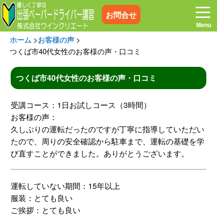
お問合せ
ホーム
>
お客様の声
>
つくば市40代女性のお客様の声・口コミ
つくば市40代女性のお客様の声・口コミ
ホーム
お電話はこちら
受講コース：1日お試しコース（3時間）
プログラム
講習料金
お客様の声：
久しぶりの運転だったのですが丁寧に指導していただい
たので、周りの安全確認から駐車まで、運転の基礎を学
お客様の声
コラム&トピックス
び直すことができました。ありがとうございます。
よくある質問
空き状況
運転していない期間：15年以上
服装：とても良い
出張地域
メディア紹介
ご挨拶：とても良い