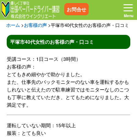
お問合せ
ホーム
>
お客様の声
>
平塚市40代女性のお客様の声・口コミ
平塚市40代女性のお客様の声・口コミ
ホーム
お電話はこちら
受講コース：1日コース（3時間）
お客様の声：
プログラム
講習料金
とてもきめ細やかで助かりました。
また、仕事先のバックモニターのない車を運転するかも
しれないと伝えたので駐車練習ではモニターなしのこつ
お客様の声
コラム&トピックス
も丁寧に教えていただき、とてもためになりました。大
満足です。
よくある質問
空き状況
運転していない期間：15年以上
出張地域
メディア紹介
服装：とても良い