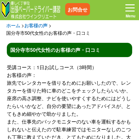
お問合せ
ホーム
>
お客様の声
>
国分寺市50代女性のお客様の声・口コミ
国分寺市50代女性のお客様の声・口コミ
ホーム
お電話はこちら
受講コース：1日お試しコース（3時間）
プログラム
講習料金
お客様の声：
旅先でレンタカーを借りるためにお願いしたので、レン
タカーを借りた時に車のどこをチェックしたらいいか、
お客様の声
コラム&トピックス
座席の高さ調整、ナビを使いやすくするためにはどうし
たらいいかなど、自分の要望にあったアドバイスが、と
よくある質問
空き状況
てもきめ細やかで助かりました。
また、仕事先のバックモニターのない車を運転するかも
しれないと伝えたので駐車練習ではモニターなしのこつ
出張地域
メディア紹介
も丁寧に教えていただき、とてもためになりました。大