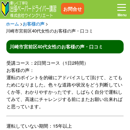
お問合せ
ホーム
>
お客様の声
>
川崎市宮前区40代女性のお客様の声・口コミ
川崎市宮前区40代女性のお客様の声・口コミ
ホーム
お電話はこちら
受講コース：2日間コース（1日2時間）
プログラム
講習料金
お客様の声：
運転のポイントを的確にアドバイスして頂けて、とても
ためになりました。色々な道路や状況をどう判断してい
お客様の声
コラム&トピックス
くか等、わかりやすかったです。しばらく自分で運転し
てみて、高速にチャレンジする前にまたお願い出来れば
よくある質問
空き状況
と思っています。
出張地域
メディア紹介
運転していない期間：15年以上