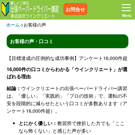
お問合せ
ホーム
>
お客様の声
お客様の声・口コミ
ホーム
お電話はこちら
【目標達成の圧倒的な成功事例】アンケート16,000件超
16,000件の口コミからわかる「ウインクリエート」が選
プログラム
講習料金
ばれる理由
結論：
ウインクリエートの出張ペーパードライバー講習
お客様の声
コラム&トピックス
は、「優しい」「実践的」「プロの技術」で、運転の不
安を段階的に減らせたという口コミが多数あります（ア
よくある質問
空き状況
ンケート16,000件超）。
とにかく優しい：
教習所で挫折した方でも「ここ
出張地域
メディア紹介
なら怖くない」と感じた声が多い