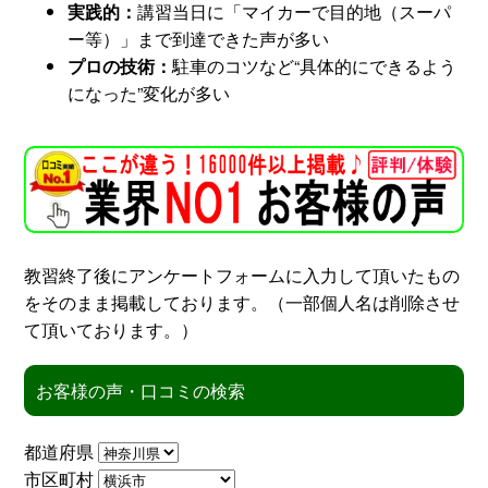
実践的：
講習当日に「マイカーで目的地（スーパ
ー等）」まで到達できた声が多い
スタッフ紹介
申し込みフロー
プロの技術：
駐車のコツなど“具体的にできるよう
になった”変化が多い
簡易補助ブレーキと
キャンペーン
は
新着情報
会社概要
教習終了後にアンケートフォームに入力して頂いたもの
をそのまま掲載しております。（一部個人名は削除させ
て頂いております。）
お客様の声・口コミの検索
都道府県
市区町村