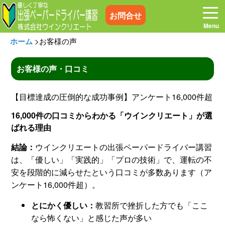
お問合せ
ホーム
>
お客様の声
お客様の声・口コミ
ホーム
お電話はこちら
【目標達成の圧倒的な成功事例】アンケート16,000件超
16,000件の口コミからわかる「ウインクリエート」が選
プログラム
講習料金
ばれる理由
結論：
ウインクリエートの出張ペーパードライバー講習
お客様の声
コラム&トピックス
は、「優しい」「実践的」「プロの技術」で、運転の不
安を段階的に減らせたという口コミが多数あります（ア
よくある質問
空き状況
ンケート16,000件超）。
とにかく優しい：
教習所で挫折した方でも「ここ
出張地域
メディア紹介
なら怖くない」と感じた声が多い