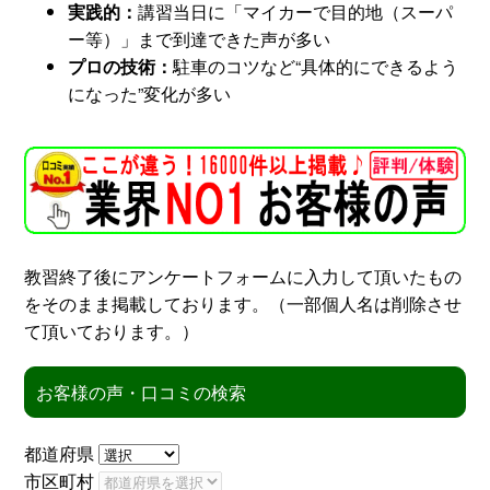
実践的：
講習当日に「マイカーで目的地（スーパ
ー等）」まで到達できた声が多い
スタッフ紹介
申し込みフロー
プロの技術：
駐車のコツなど“具体的にできるよう
になった”変化が多い
簡易補助ブレーキと
キャンペーン
は
新着情報
会社概要
教習終了後にアンケートフォームに入力して頂いたもの
をそのまま掲載しております。（一部個人名は削除させ
て頂いております。）
お客様の声・口コミの検索
都道府県
市区町村